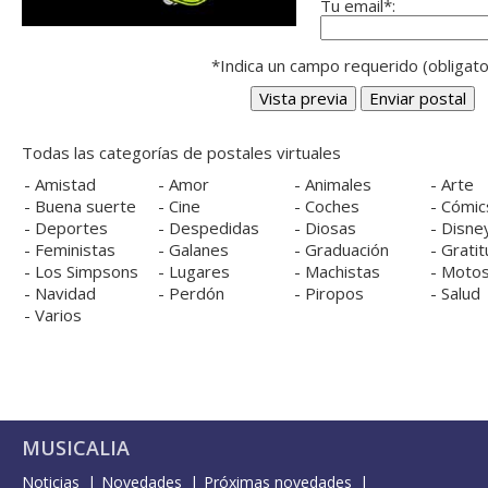
Tu email*:
*Indica un campo requerido (obligato
Todas las categorías de postales virtuales
-
Amistad
-
Amor
-
Animales
-
Arte
-
Buena suerte
-
Cine
-
Coches
-
Cómic
-
Deportes
-
Despedidas
-
Diosas
-
Disne
-
Feministas
-
Galanes
-
Graduación
-
Gratit
-
Los Simpsons
-
Lugares
-
Machistas
-
Moto
-
Navidad
-
Perdón
-
Piropos
-
Salud
-
Varios
MUSICALIA
Noticias
Novedades
Próximas novedades