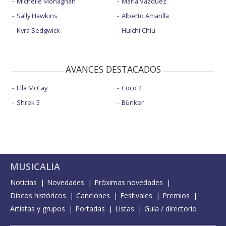
Michelle Monaghan
María Vázquez
Sally Hawkins
Alberto Amarilla
Kyra Sedgwick
Huichi Chiu
AVANCES DESTACADOS
Ella McCay
Coco 2
Shrek 5
Búnker
MUSICALIA
Noticias
Novedades
Próximas novedades
Discos históricos
Canciones
Festivales
Premios
Artistas y grupos
Portadas
Listas
Guía / directorio