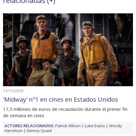
relacionadas (
+
)
11/11/2019
'Midway' nº1 en cines en Estados Unidos
17,5 millones de euros de recaudación durante el primer fin
de semana en cines
ACTORES RELACIONADOS:
Patrick Wilson
Luke Evans
Woody
Harrelson
Dennis Quaid