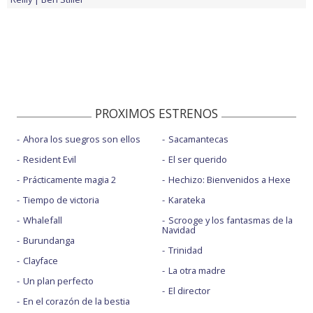
PROXIMOS ESTRENOS
Ahora los suegros son ellos
Sacamantecas
Resident Evil
El ser querido
Prácticamente magia 2
Hechizo: Bienvenidos a Hexe
Tiempo de victoria
Karateka
Whalefall
Scrooge y los fantasmas de la
Navidad
Burundanga
Trinidad
Clayface
La otra madre
Un plan perfecto
El director
En el corazón de la bestia