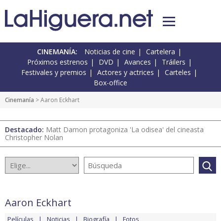
CINEMANÍA:
Noticias de cine
Cartelera
Próximos estrenos
DVD
Avances
Tráilers
Festivales y premios
Actores y actrices
Carteles
Box-office
Cinemanía
> Aaron Eckhart
Destacado:
Matt Damon protagoniza 'La odisea' del cineasta
Christopher Nolan
Aaron Eckhart
Películas
Noticias
Biografía
Fotos