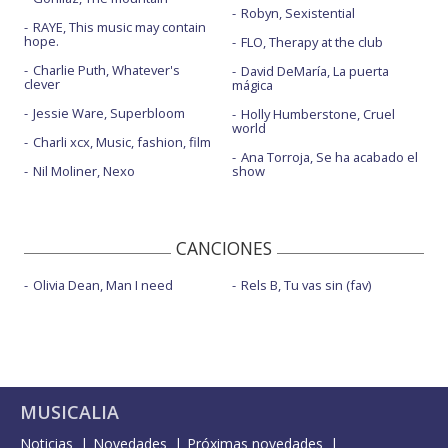
Robyn, Sexistential
RAYE, This music may contain
hope.
FLO, Therapy at the club
Charlie Puth, Whatever's
David DeMaría, La puerta
clever
mágica
Jessie Ware, Superbloom
Holly Humberstone, Cruel
world
Charli xcx, Music, fashion, film
Ana Torroja, Se ha acabado el
Nil Moliner, Nexo
show
CANCIONES
Olivia Dean, Man I need
Rels B, Tu vas sin (fav)
MUSICALIA
Noticias
Novedades
Próximas novedades