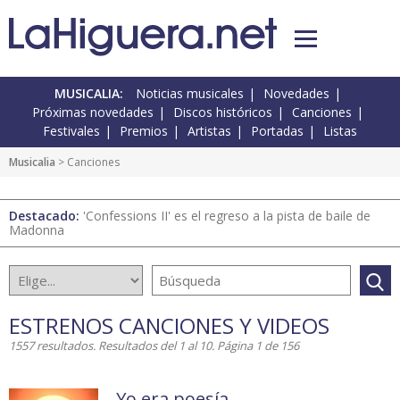
MUSICALIA:
Noticias musicales
Novedades
Próximas novedades
Discos históricos
Canciones
Festivales
Premios
Artistas
Portadas
Listas
Musicalia
> Canciones
Destacado:
'Confessions II' es el regreso a la pista de baile de
Madonna
ESTRENOS CANCIONES Y VIDEOS
1557 resultados. Resultados del 1 al 10. Página 1 de 156
Yo era poesía