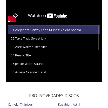
01.Alejandro Sanz y Eden Muñoz: Yo era poesía
02.Take That: Sweet July
03.Alex Warren: Rescuer
04.Rema: TEA
05.Jessie Ware: Sauna
06.Ariana Grande: Petal
07.Tyla: That girl
08.Abraham Mateo con Maria Becerra y Big On: Así
PRO. NOVEDADES DISCOS
09.Benny Blanco con Selena Gomez y Becky G: Te olvido
(la la)
Camela, Titánicos
Kasabian, Act III