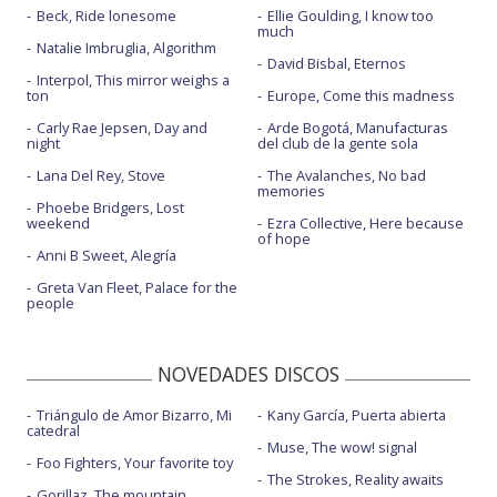
10.FLO: Remedied
Beck, Ride lonesome
Ellie Goulding, I know too
much
11.Charli xcx: Camera
Natalie Imbruglia, Algorithm
David Bisbal, Eternos
Interpol, This mirror weighs a
12.Kacey Musgraves: Mexico honey
ton
Europe, Come this madness
13.U2: Street of dreams
Carly Rae Jepsen, Day and
Arde Bogotá, Manufacturas
night
del club de la gente sola
14.Snow Patrol y Kylie Minogue: These alarms
Lana Del Rey, Stove
The Avalanches, No bad
memories
15.Queens of the Stone Age: Easy Street
Phoebe Bridgers, Lost
weekend
Ezra Collective, Here because
of hope
16.Mastodon: Snakes for dinner
Anni B Sweet, Alegría
17.Judeline: Besito
Greta Van Fleet, Palace for the
people
18.The Rolling Stones: Jealous lover
19.Ana Mena y Lola Indigo: Pa ti toa <3
NOVEDADES DISCOS
20.Olivia Rodrigo: Stupid song
Triángulo de Amor Bizarro, Mi
Kany García, Puerta abierta
catedral
Muse, The wow! signal
Foo Fighters, Your favorite toy
The Strokes, Reality awaits
Gorillaz, The mountain