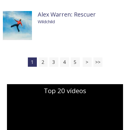
Alex Warren: Rescuer
Wildchild
1
2
3
4
5
>
>>
Top 20 vídeos