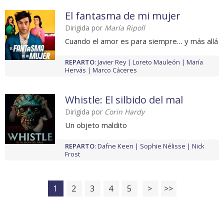
El fantasma de mi mujer
Dirigida por
María Ripoll
Cuando el amor es para siempre… y más allá
REPARTO
:
Javier Rey
Loreto Mauleón
María
Hervás
Marco Cáceres
Whistle: El silbido del mal
Dirigida por
Corin Hardy
Un objeto maldito
REPARTO
:
Dafne Keen
Sophie Nélisse
Nick
Frost
1
2
3
4
5
>
>>