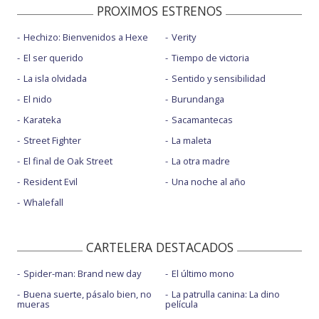
PROXIMOS ESTRENOS
Hechizo: Bienvenidos a Hexe
Verity
El ser querido
Tiempo de victoria
La isla olvidada
Sentido y sensibilidad
El nido
Burundanga
Karateka
Sacamantecas
Street Fighter
La maleta
El final de Oak Street
La otra madre
Resident Evil
Una noche al año
Whalefall
CARTELERA DESTACADOS
Spider-man: Brand new day
El último mono
Buena suerte, pásalo bien, no
La patrulla canina: La dino
mueras
película