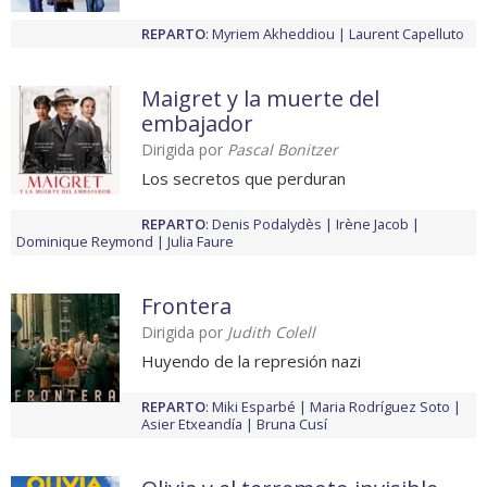
REPARTO
:
Myriem Akheddiou
Laurent Capelluto
Maigret y la muerte del
embajador
Dirigida por
Pascal Bonitzer
Los secretos que perduran
REPARTO
:
Denis Podalydès
Irène Jacob
Dominique Reymond
Julia Faure
Frontera
Dirigida por
Judith Colell
Huyendo de la represión nazi
REPARTO
:
Miki Esparbé
Maria Rodríguez Soto
Asier Etxeandía
Bruna Cusí