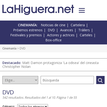
CINEMANÍA:
Noticias de cine
Cartelera
Próximos estrenos
DVD
Avances
Tráilers
Festivales y premios
Actores y actrices
Carteles
Box-office
Cinemanía
> DVD
Destacado:
Matt Damon protagoniza 'La odisea' del cineasta
Christopher Nolan
DVD
542 resultados. Resultados del 1 al 10. Página 1 de 55
Género: