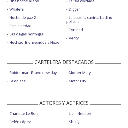
Una noche al año
La isla olvidada
Whalefall
Digger
Noche de paz 2
La patrulla canina: La dino
película
Esta soledad
Trinidad
Las ciegas hormigas
Verity
Hechizo: Bienvenidos a Hexe
CARTELERA DESTACADOS
Spider-man: Brand new day
Mother Mary
La odisea
Motor City
ACTORES Y ACTRICES
Charlotte Le Bon
Liam Neeson
Belén López
Shu Qi