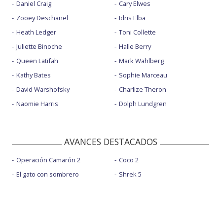
Daniel Craig
Cary Elwes
Zooey Deschanel
Idris Elba
Heath Ledger
Toni Collette
Juliette Binoche
Halle Berry
Queen Latifah
Mark Wahlberg
Kathy Bates
Sophie Marceau
David Warshofsky
Charlize Theron
Naomie Harris
Dolph Lundgren
AVANCES DESTACADOS
Operación Camarón 2
Coco 2
El gato con sombrero
Shrek 5