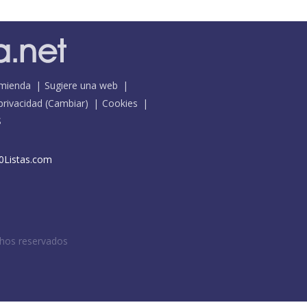
mienda
Sugiere una web
 privacidad
(
Cambiar
)
Cookies
S
0Listas.com
chos reservados