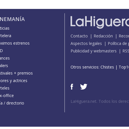
INEMANÍA
icias
telera
Contacto
Redacción
Reco
óximos estrenos
Aspectos legales
Política de
D
Publicidad y webmasters
RS
ances
ilers
Otros servicios:
Chistes
|
Top1
stivales + premios
ores y actrices
teles
x-office
LaHiguera.net. Todos los dere
a / directorio