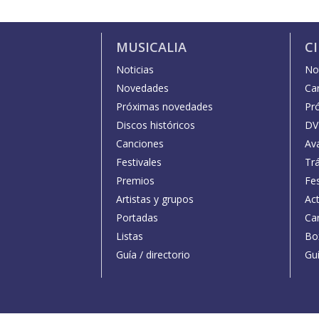
MUSICALIA
C
Noticias
Not
Novedades
Car
Próximas novedades
Pr
Discos históricos
DV
Canciones
Av
Festivales
Trá
Premios
Fe
Artistas y grupos
Act
Portadas
Car
Listas
Bo
Guía / directorio
Guí