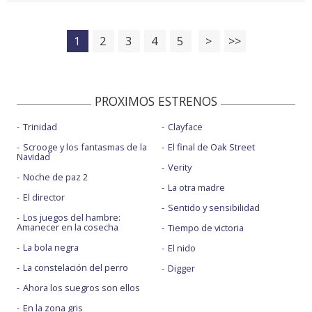
1
2
3
4
5
>
>>
PROXIMOS ESTRENOS
Trinidad
Clayface
Scrooge y los fantasmas de la
El final de Oak Street
Navidad
Verity
Noche de paz 2
La otra madre
El director
Sentido y sensibilidad
Los juegos del hambre:
Amanecer en la cosecha
Tiempo de victoria
La bola negra
El nido
La constelación del perro
Digger
Ahora los suegros son ellos
En la zona gris