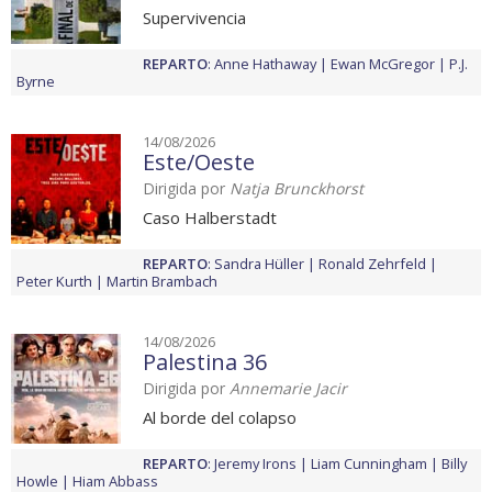
Supervivencia
REPARTO
:
Anne Hathaway
Ewan McGregor
P.J.
Byrne
14/08/2026
Este/Oeste
Dirigida por
Natja Brunckhorst
Caso Halberstadt
REPARTO
:
Sandra Hüller
Ronald Zehrfeld
Peter Kurth
Martin Brambach
14/08/2026
Palestina 36
Dirigida por
Annemarie Jacir
Al borde del colapso
REPARTO
:
Jeremy Irons
Liam Cunningham
Billy
Howle
Hiam Abbass