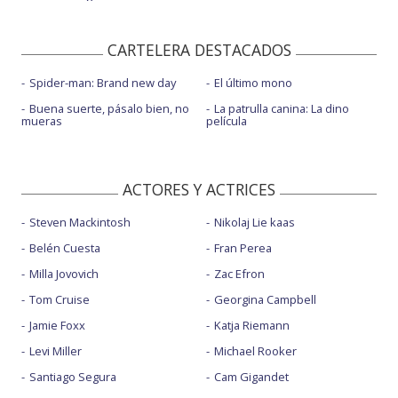
CARTELERA DESTACADOS
Spider-man: Brand new day
El último mono
Buena suerte, pásalo bien, no
La patrulla canina: La dino
mueras
película
ACTORES Y ACTRICES
Steven Mackintosh
Nikolaj Lie kaas
Belén Cuesta
Fran Perea
Milla Jovovich
Zac Efron
Tom Cruise
Georgina Campbell
Jamie Foxx
Katja Riemann
Levi Miller
Michael Rooker
Santiago Segura
Cam Gigandet