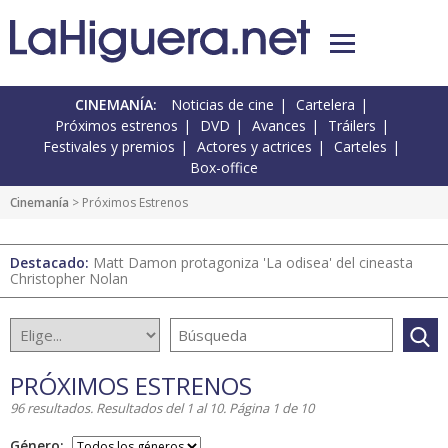
CINEMANÍA:
Noticias de cine
Cartelera
Próximos estrenos
DVD
Avances
Tráilers
Festivales y premios
Actores y actrices
Carteles
Box-office
Cinemanía
> Próximos Estrenos
Destacado:
Matt Damon protagoniza 'La odisea' del cineasta
Christopher Nolan
PRÓXIMOS ESTRENOS
96 resultados. Resultados del 1 al 10. Página 1 de 10
Género: