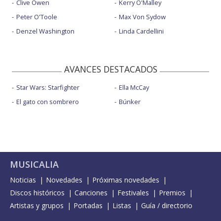
Clive Owen
Kerry O'Malley
Peter O'Toole
Max Von Sydow
Denzel Washington
Linda Cardellini
AVANCES DESTACADOS
Star Wars: Starfighter
Ella McCay
El gato con sombrero
Búnker
MUSICALIA
Noticias
Novedades
Próximas novedades
Discos históricos
Canciones
Festivales
Premios
Artistas y grupos
Portadas
Listas
Guía / directorio