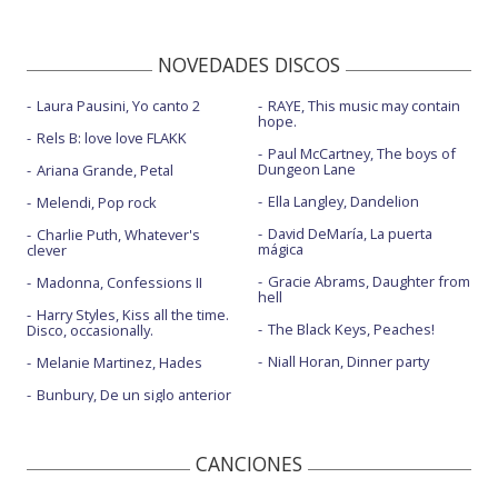
NOVEDADES DISCOS
Laura Pausini, Yo canto 2
RAYE, This music may contain
hope.
Rels B: love love FLAKK
Paul McCartney, The boys of
Dungeon Lane
Ariana Grande, Petal
Ella Langley, Dandelion
Melendi, Pop rock
David DeMaría, La puerta
Charlie Puth, Whatever's
mágica
clever
Gracie Abrams, Daughter from
Madonna, Confessions II
hell
Harry Styles, Kiss all the time.
The Black Keys, Peaches!
Disco, occasionally.
Niall Horan, Dinner party
Melanie Martinez, Hades
Bunbury, De un siglo anterior
CANCIONES