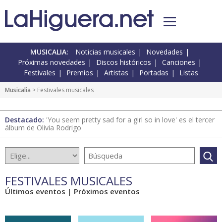
MUSICALIA:
Noticias musicales
Novedades
Próximas novedades
Discos históricos
Canciones
Festivales
Premios
Artistas
Portadas
Listas
Musicalia
> Festivales musicales
Destacado:
'You seem pretty sad for a girl so in love' es el tercer
álbum de Olivia Rodrigo
FESTIVALES MUSICALES
Últimos eventos
|
Próximos eventos