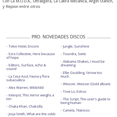
Con La M.O.D.A., Ultraligera, La Cabra Mecánica, Ángel Stanich,
y Repion entre otros
PRO. NOVEDADES DISCOS
Tokio Hotel, Encore
Jungle, Sunshine
Ezra Collective, Here because
Toundra, Siete
of hope
Alabama Shakes, I must be
Editors, Surface, echo &
dreaming
sound
Ellie Goulding, I know too
La Casa Azul, Fauna y flora
much
subacuática
Weezer, Weezer (Gold album)
Alex Warren, Wildchild
Tove Lo, Estrus
Interpol, This mirror weighs a
ton
The Script, The user's guide to
being human
Chaka Khan, Chakzilla
Camela, Titánicos
Jorja Smith, What are the odds