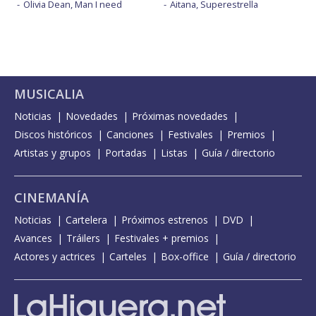
Olivia Dean, Man I need
Aitana, Superestrella
MUSICALIA
Noticias
Novedades
Próximas novedades
Discos históricos
Canciones
Festivales
Premios
Artistas y grupos
Portadas
Listas
Guía / directorio
CINEMANÍA
Noticias
Cartelera
Próximos estrenos
DVD
Avances
Tráilers
Festivales + premios
Actores y actrices
Carteles
Box-office
Guía / directorio