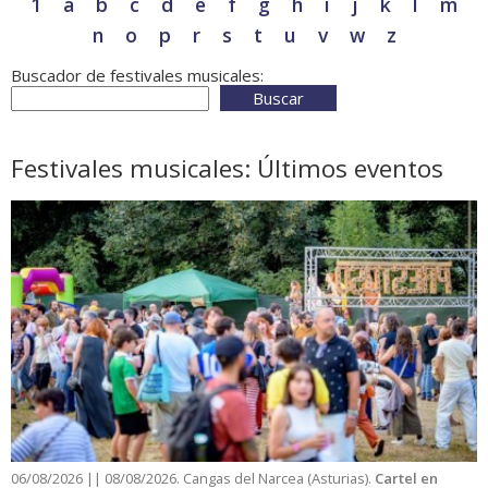
1
a
b
c
d
e
f
g
h
i
j
k
l
m
n
o
p
r
s
t
u
v
w
z
Buscador de festivales musicales:
Buscar
Festivales musicales: Últimos eventos
06/08/2026 || 08/08/2026. Cangas del Narcea (Asturias).
Cartel en