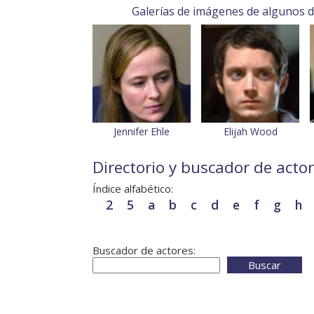
Galerías de imágenes de algunos de
Jennifer Ehle
Elijah Wood
Directorio y buscador de acto
Índice alfabético:
2
5
a
b
c
d
e
f
g
h
Buscador de actores:
Buscar