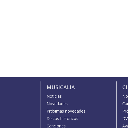
MUSICALIA
C
Noticias
Not
Novedades
Car
Próximas novedades
Pr
Discos históricos
DV
Canciones
Av