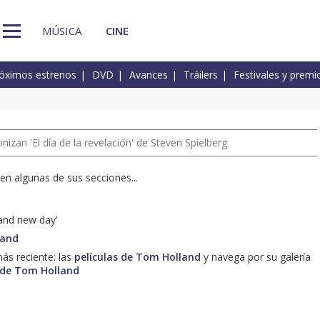
MÚSICA
CINE
óximos estrenos
DVD
Avances
Tráilers
Festivales y premi
izan 'El día de la revelación' de Steven Spielberg
n algunas de sus secciones...
and new day'
land
ás reciente: las
películas de Tom Holland
y navega por su galería
 de Tom Holland