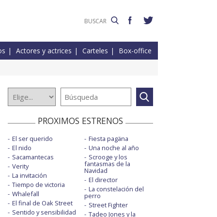
os
Actores y actrices
Carteles
Box-office
PROXIMOS ESTRENOS
El ser querido
Fiesta pagäna
El nido
Una noche al año
Sacamantecas
Scrooge y los
fantasmas de la
Verity
Navidad
La invitación
El director
Tiempo de victoria
La constelación del
Whalefall
perro
El final de Oak Street
Street Fighter
Sentido y sensibilidad
Tadeo Jones y la