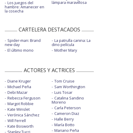
lámpara maravillosa
Los juegos del
hambre: Amanecer en
la cosecha
CARTELERA DESTACADOS
Spider-man: Brand
La patrulla canina: La
new day
dino película
El último mono
Mother Mary
ACTORES Y ACTRICES
Diane Kruger
Tom Cruise
Michael Peña
Sam Worthington
Debi Mazar
Luis Tosar
Rebecca Ferguson
Catalina Sandino
Moreno
Margot Robbie
Carla Peterson
Kate Winslet
Cameron Diaz
Verónica Sánchez
Halle Berry
Will Ferrell
María Botto
Kate Bosworth
Mariano Peña
Stanley Tucci