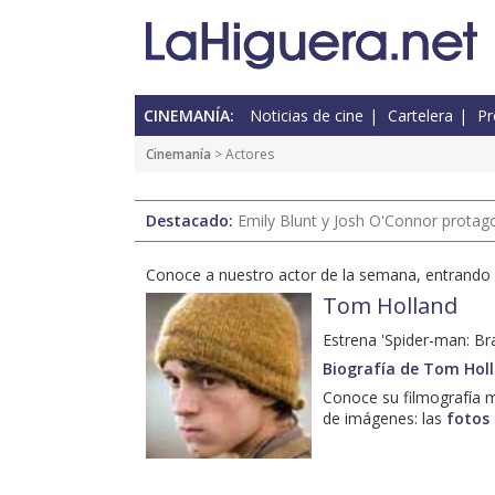
CINEMANÍA:
Noticias de cine
Cartelera
Pr
Cinemanía
> Actores
Destacado:
Emily Blunt y Josh O'Connor protagon
Conoce a nuestro actor de la semana, entrando e
Tom Holland
Estrena 'Spider-man: Br
Biografía de Tom Hol
Conoce su filmografía m
de imágenes: las
fotos