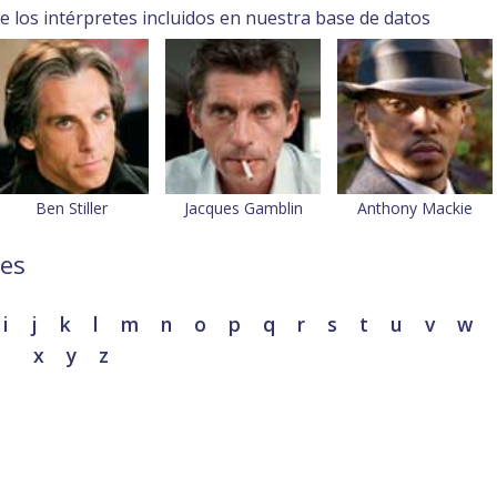
 los intérpretes incluidos en nuestra base de datos
Ben Stiller
Jacques Gamblin
Anthony Mackie
res
i
j
k
l
m
n
o
p
q
r
s
t
u
v
w
x
y
z