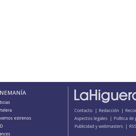
INEMANÍA
icias
telera
Contacto
Redacción
Reco
óximos estrenos
Aspectos legales
Política de
D
Publicidad y webmasters
RS
ances