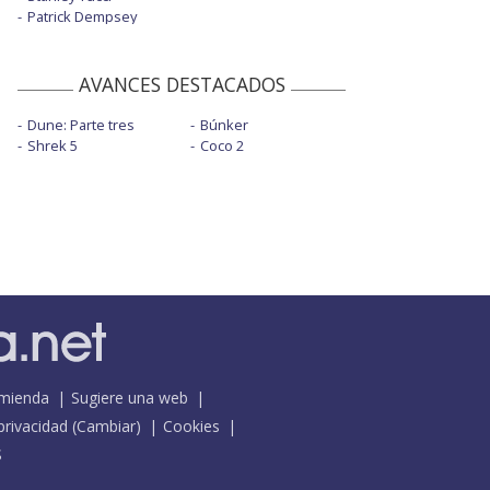
Patrick Dempsey
AVANCES DESTACADOS
Dune: Parte tres
Búnker
Shrek 5
Coco 2
mienda
Sugiere una web
 privacidad
(
Cambiar
)
Cookies
S