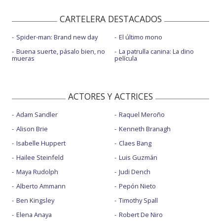
CARTELERA DESTACADOS
Spider-man: Brand new day
El último mono
Buena suerte, pásalo bien, no
La patrulla canina: La dino
mueras
película
ACTORES Y ACTRICES
Adam Sandler
Raquel Meroño
Alison Brie
Kenneth Branagh
Isabelle Huppert
Claes Bang
Hailee Steinfeld
Luis Guzmán
Maya Rudolph
Judi Dench
Alberto Ammann
Pepón Nieto
Ben Kingsley
Timothy Spall
Elena Anaya
Robert De Niro