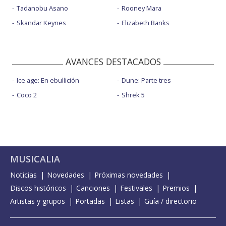
Tadanobu Asano
Rooney Mara
Skandar Keynes
Elizabeth Banks
AVANCES DESTACADOS
Ice age: En ebullición
Dune: Parte tres
Coco 2
Shrek 5
MUSICALIA
Noticias
Novedades
Próximas novedades
Discos históricos
Canciones
Festivales
Premios
Artistas y grupos
Portadas
Listas
Guía / directorio