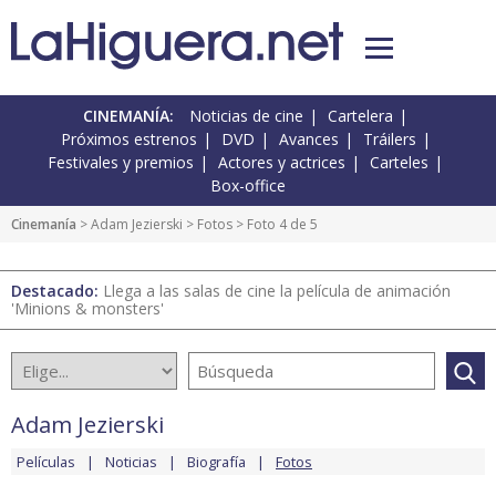
CINEMANÍA:
Noticias de cine
Cartelera
Próximos estrenos
DVD
Avances
Tráilers
Festivales y premios
Actores y actrices
Carteles
Box-office
Cinemanía
>
Adam Jezierski
>
Fotos
> Foto 4 de 5
Destacado:
Llega a las salas de cine la película de animación
'Minions & monsters'
Adam Jezierski
Películas
Noticias
Biografía
Fotos