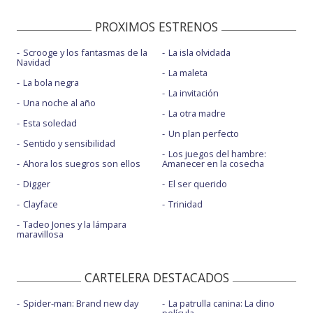
PROXIMOS ESTRENOS
Scrooge y los fantasmas de la
La isla olvidada
Navidad
La maleta
La bola negra
La invitación
Una noche al año
La otra madre
Esta soledad
Un plan perfecto
Sentido y sensibilidad
Los juegos del hambre:
Ahora los suegros son ellos
Amanecer en la cosecha
Digger
El ser querido
Clayface
Trinidad
Tadeo Jones y la lámpara
maravillosa
CARTELERA DESTACADOS
Spider-man: Brand new day
La patrulla canina: La dino