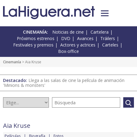
CINEMANÍA:
Noticias de cine
Cartelera
Próximos estrenos
DVD
Avances
Tráilers
Festivales y premios
Actores y actrices
Carteles
Box-office
Cinemanía
> Aia Kruse
Destacado:
Llega a las salas de cine la película de animación
'Minions & monsters'
Aia Kruse
Películas
Biografía
Fotos