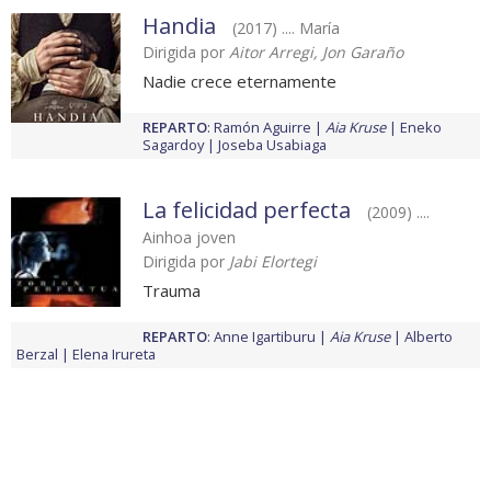
Handia
(2017) .... María
Dirigida por
Aitor Arregi, Jon Garaño
Nadie crece eternamente
REPARTO
:
Ramón Aguirre
Aia Kruse
Eneko
Sagardoy
Joseba Usabiaga
La felicidad perfecta
(2009) ....
Ainhoa joven
Dirigida por
Jabi Elortegi
Trauma
REPARTO
:
Anne Igartiburu
Aia Kruse
Alberto
Berzal
Elena Irureta