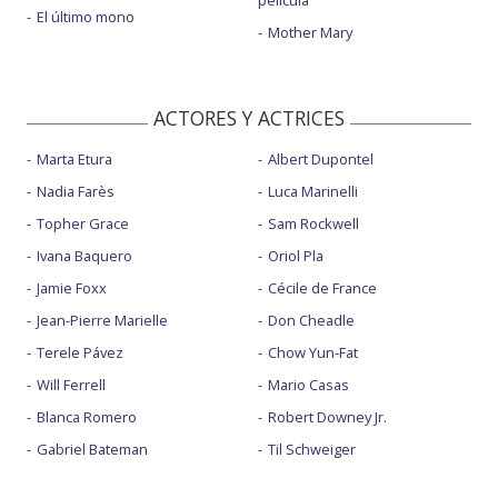
película
El último mono
Mother Mary
ACTORES Y ACTRICES
Marta Etura
Albert Dupontel
Nadia Farès
Luca Marinelli
Topher Grace
Sam Rockwell
Ivana Baquero
Oriol Pla
Jamie Foxx
Cécile de France
Jean-Pierre Marielle
Don Cheadle
Terele Pávez
Chow Yun-Fat
Will Ferrell
Mario Casas
Blanca Romero
Robert Downey Jr.
Gabriel Bateman
Til Schweiger