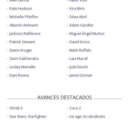
Kate Hudson
Kira Miró
Michelle Pfeiffer
Silvia Abril
Alberto Ammann
Adam Sandler
Jackson Rathbone
Miguel Ángel Muñoz
Patrick Stewart
David Kross
Diane Kruger
Mark Ruffalo
Zach Galifianakis
Laia Marull
Lesley Manville
Judi Dench
Dani Rovira
Jamie Dornan
AVANCES DESTACADOS
Shrek 5
Coco 2
Star Wars: Starfighter
Ice age: En ebullición