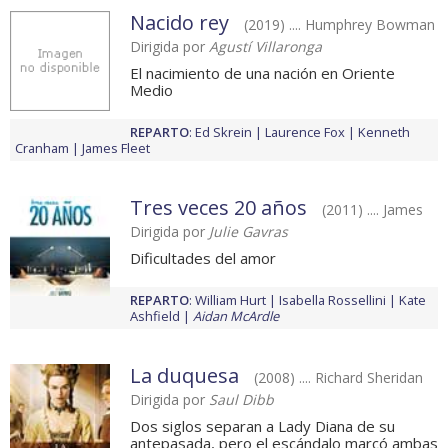
Nacido rey
(2019) .... Humphrey Bowman
Dirigida por
Agustí Villaronga
El nacimiento de una nación en Oriente
Medio
REPARTO
:
Ed Skrein
Laurence Fox
Kenneth
Cranham
James Fleet
Tres veces 20 años
(2011) .... James
Dirigida por
Julie Gavras
Dificultades del amor
REPARTO
:
William Hurt
Isabella Rossellini
Kate
Ashfield
Aidan McArdle
La duquesa
(2008) .... Richard Sheridan
Dirigida por
Saul Dibb
Dos siglos separan a Lady Diana de su
antepasada, pero el escándalo marcó ambas