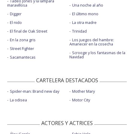
Tadeo Jones y la lámpara
maravillosa
Una noche al año
Digger
El último mono
El nido
La otra madre
El final de Oak Street
Trinidad
En la zona gris
Los juegos del hambre:
Amanecer en la cosecha
Street Fighter
Scrooge y los fantasmas de la
Navidad
Sacamantecas
CARTELERA DESTACADOS
Spider-man: Brand new day
Mother Mary
La odisea
Motor City
ACTORES Y ACTRICES
Álex García
Fabio Volo