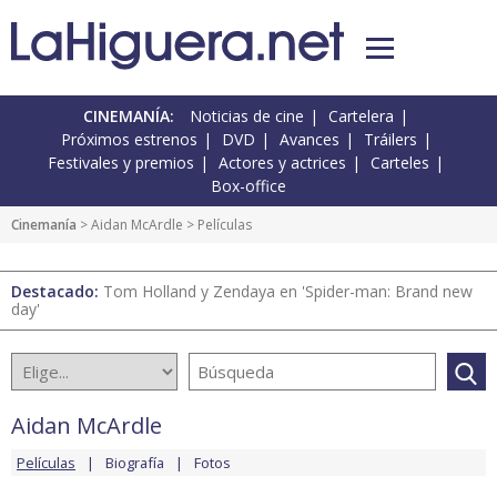
CINEMANÍA:
Noticias de cine
Cartelera
Próximos estrenos
DVD
Avances
Tráilers
Festivales y premios
Actores y actrices
Carteles
Box-office
Cinemanía
>
Aidan McArdle
> Películas
Destacado:
Tom Holland y Zendaya en 'Spider-man: Brand new
day'
Aidan McArdle
Películas
Biografía
Fotos