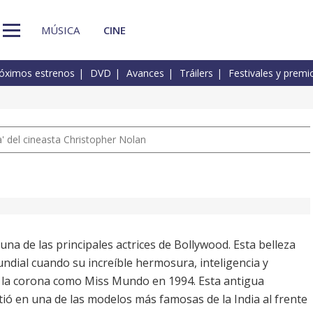
MÚSICA
CINE
óximos estrenos
DVD
Avances
Tráilers
Festivales y premi
 del cineasta Christopher Nolan
na de las principales actrices de Bollywood. Esta belleza
ndial cuando su increíble hermosura, inteligencia y
r la corona como Miss Mundo en 1994. Esta antigua
rtió en una de las modelos más famosas de la India al frente