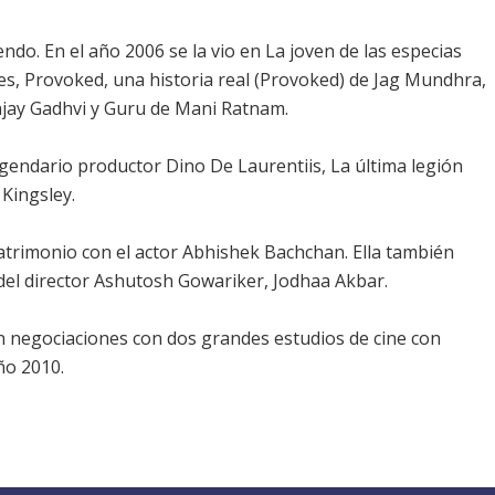
ndo. En el año 2006 se la vio en La joven de las especias
ges, Provoked, una historia real (Provoked) de Jag Mundhra,
njay Gadhvi y Guru de Mani Ratnam.
legendario productor Dino De Laurentiis, La última legión
 Kingsley.
atrimonio con el actor Abhishek Bachchan. Ella también
 del director Ashutosh Gowariker, Jodhaa Akbar.
n negociaciones con dos grandes estudios de cine con
ño 2010.