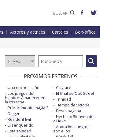
os
Actores y actrices
Carteles
Box-office
PROXIMOS ESTRENOS
Una noche al año
Clayface
Los juegos del
El final de Oak Street
hambre: Amanecer en
Trinidad
la cosecha
Tiempo de victoria
Prácticamente magia 2
Fiesta pagäna
Digger
Hechizo: Bienvenidos
Resident Evil
a Hexe
El ser querido
Ahora los suegros
Esta soledad
son ellos
La isla olvidada
Whalefall