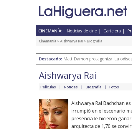
CINEMANÍA:
Noticias de cine
Cartelera
Pr
Cinemanía
>
Aishwarya Rai
> Biografía
Destacado:
Matt Damon protagoniza 'La odisea'
Aishwarya Rai
Películas
Noticias
Biografía
Fotos
Aishwarya Rai Bachchan es u
irrumpió en el escenario mu
presencia le hicieron gana
arquitecta de 1,70 se convi