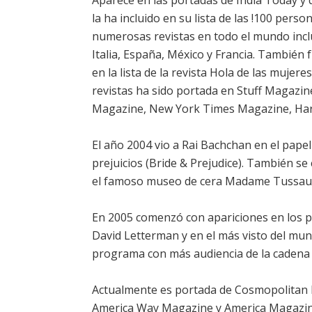
Aparece en las portadas de India Today y
la ha incluido en su lista de las !100 pers
numerosas revistas en todo el mundo inclu
Italia, España, México y Francia. También fu
en la lista de la revista Hola de las muje
revistas ha sido portada en Stuff Magazi
Magazine, New York Times Magazine, Har
El año 2004 vio a Rai Bachchan en el pape
prejuicios (Bride & Prejudice). También se
el famoso museo de cera Madame Tussau
En 2005 comenzó con apariciones en los p
David Letterman y en el más visto del mun
programa con más audiencia de la cadena B
Actualmente es portada de Cosmopolitan M
America Way Magazine y America Magazin