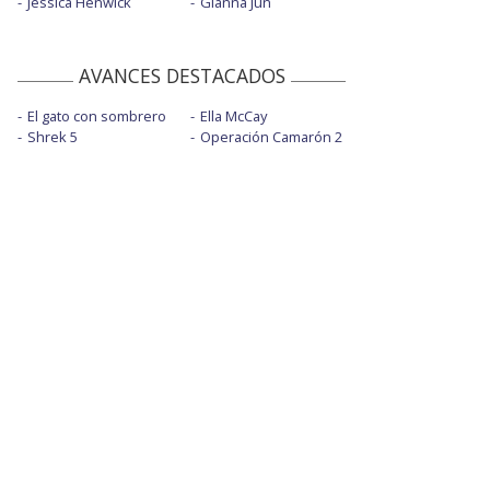
Jessica Henwick
Gianna Jun
AVANCES DESTACADOS
El gato con sombrero
Ella McCay
Shrek 5
Operación Camarón 2