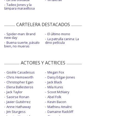
Tadeo Jones y la
lámpara maravillosa
CARTELERA DESTACADOS
Spider-man: Brand
El último mono
new day
La patrulla canina: La
Buena suerte, pásalo
dino película
bien, no mueras
ACTORES Y ACTRICES
Gisèle Casadesus
Megan Fox
Chris Hemsworth
Daisy Edgar-Jones
Christopher Egan
Jack Black
Elena Ballesteros
Mila Kunis
Jack Taylor
Scoot McNairy
Saoirse Ronan
Abel Folk
Javier Gutiérrez
Kevin Bacon
Anne Hathaway
Mathieu Amalric
Jim Sturgess
Damaine Radcliff