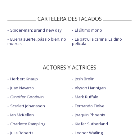
CARTELERA DESTACADOS
Spider-man: Brand new day
El último mono
Buena suerte, pásalo bien, no
La patrulla canina: La dino
mueras
película
ACTORES Y ACTRICES
Herbert Knaup
Josh Brolin
Juan Navarro
Alyson Hannigan
Ginnifer Goodwin
Mark Ruffalo
Scarlett Johansson
Fernando Tielve
Ian McKellen
Joaquin Phoenix
Charlotte Rampling
Kiefer Sutherland
Julia Roberts
Leonor Watling