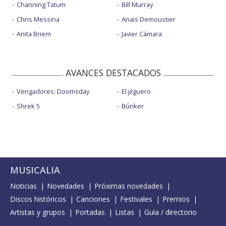
Channing Tatum
Bill Murray
Chris Messina
Anaïs Demoustier
Anita Briem
Javier Cámara
AVANCES DESTACADOS
Vengadores: Doomsday
El jilguero
Shrek 5
Búnker
MUSICALIA
Noticias
Novedades
Próximas novedades
Discos históricos
Canciones
Festivales
Premios
Artistas y grupos
Portadas
Listas
Guía / directorio