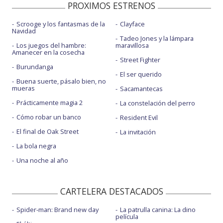
PROXIMOS ESTRENOS
Scrooge y los fantasmas de la
Clayface
Navidad
Tadeo Jones y la lámpara
Los juegos del hambre:
maravillosa
Amanecer en la cosecha
Street Fighter
Burundanga
El ser querido
Buena suerte, pásalo bien, no
mueras
Sacamantecas
Prácticamente magia 2
La constelación del perro
Cómo robar un banco
Resident Evil
El final de Oak Street
La invitación
La bola negra
Una noche al año
CARTELERA DESTACADOS
Spider-man: Brand new day
La patrulla canina: La dino
película