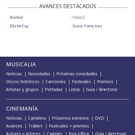
AVANCES DESTACADOS
Búnker
Coco 2
Ella McCay
Dune: Parte tres
MUSICALIA
Noticias
Novedades
Próximas novedades
Discos históricos
Canciones
Festivales
Premios
Artistas y grupos
Portadas
Listas
Guía / directorio
CINEMANÍA
Noticias
Cartelera
Próximos estrenos
DVD
Avances
Tráilers
Festivales + premios
Actores y actrices
Carteles
Box-office
Guía / directorio