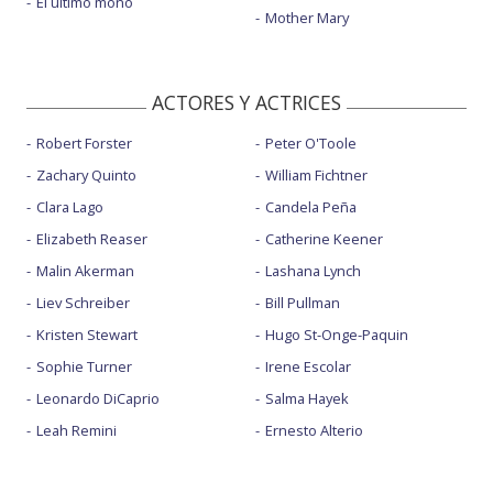
El último mono
Mother Mary
ACTORES Y ACTRICES
Robert Forster
Peter O'Toole
Zachary Quinto
William Fichtner
Clara Lago
Candela Peña
Elizabeth Reaser
Catherine Keener
Malin Akerman
Lashana Lynch
Liev Schreiber
Bill Pullman
Kristen Stewart
Hugo St-Onge-Paquin
Sophie Turner
Irene Escolar
Leonardo DiCaprio
Salma Hayek
Leah Remini
Ernesto Alterio