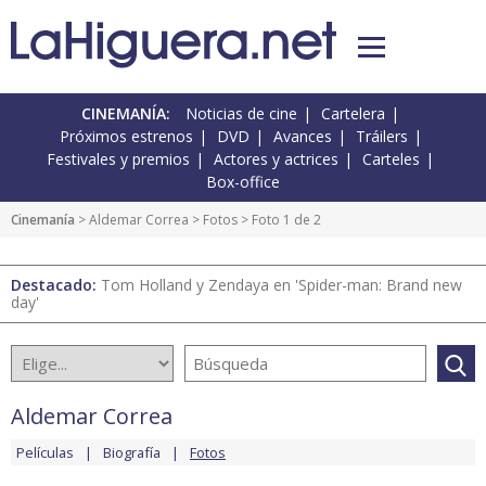
CINEMANÍA:
Noticias de cine
Cartelera
Próximos estrenos
DVD
Avances
Tráilers
Festivales y premios
Actores y actrices
Carteles
Box-office
Cinemanía
>
Aldemar Correa
>
Fotos
> Foto 1 de 2
Destacado:
Tom Holland y Zendaya en 'Spider-man: Brand new
day'
Aldemar Correa
Películas
Biografía
Fotos