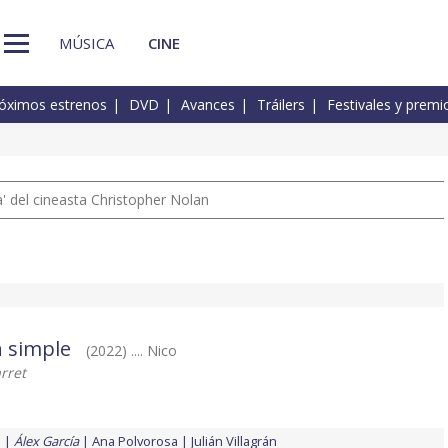
MÚSICA
CINE
óximos estrenos
DVD
Avances
Tráilers
Festivales y premi
 del cineasta Christopher Nolan
n simple
(2022) .... Nico
arret
é
Álex García
Ana Polvorosa
Julián Villagrán