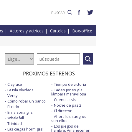
os
Actores y actrices
Carteles
Box-office
PROXIMOS ESTRENOS
Clayface
Tiempo de victoria
La isla olvidada
Tadeo Jones y la
lámpara maravillosa
Verity
Cuenta atrás
Cómo robar un banco
Noche de paz 2
El nido
El director
En la zona gris
Ahora los suegros
Whalefall
son ellos
Trinidad
Los juegos del
Las ciegas hormigas
hambre: Amanecer en