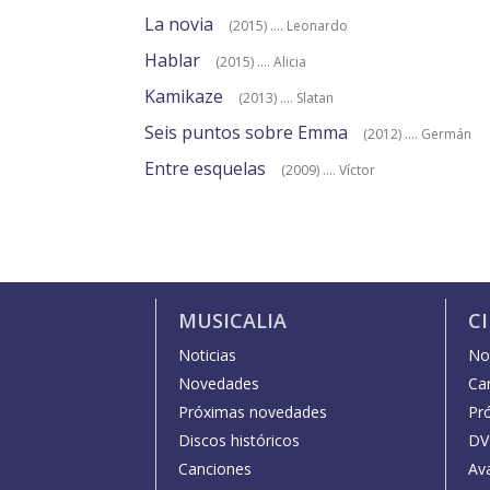
La novia
(2015) .... Leonardo
Hablar
(2015) .... Alicia
Kamikaze
(2013) .... Slatan
Seis puntos sobre Emma
(2012) .... Germán
Entre esquelas
(2009) .... Víctor
MUSICALIA
C
Noticias
Not
Novedades
Car
Próximas novedades
Pr
Discos históricos
DV
Canciones
Av