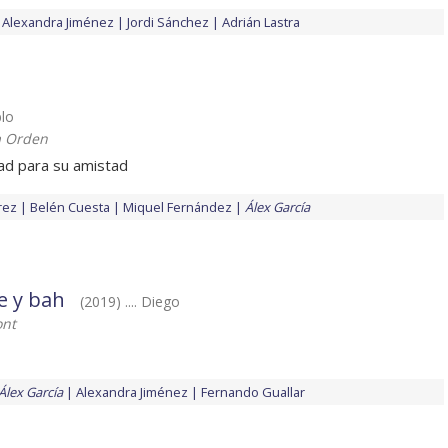
Alexandra Jiménez
Jordi Sánchez
Adrián Lastra
blo
a Orden
ad para su amistad
rez
Belén Cuesta
Miquel Fernández
Álex García
e y bah
(2019) .... Diego
ont
Álex García
Alexandra Jiménez
Fernando Guallar