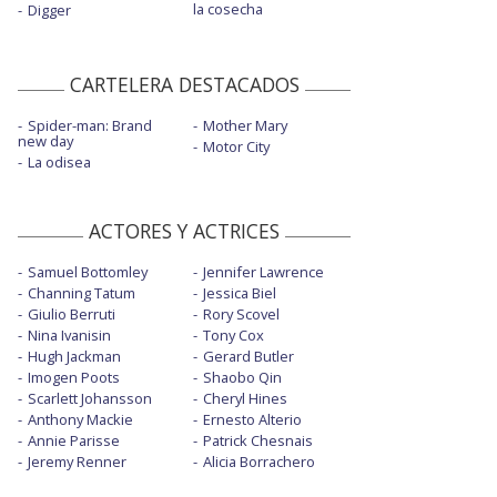
la cosecha
Digger
CARTELERA DESTACADOS
Spider-man: Brand
Mother Mary
new day
Motor City
La odisea
ACTORES Y ACTRICES
Samuel Bottomley
Jennifer Lawrence
Channing Tatum
Jessica Biel
Giulio Berruti
Rory Scovel
Nina Ivanisin
Tony Cox
Hugh Jackman
Gerard Butler
Imogen Poots
Shaobo Qin
Scarlett Johansson
Cheryl Hines
Anthony Mackie
Ernesto Alterio
Annie Parisse
Patrick Chesnais
Jeremy Renner
Alicia Borrachero