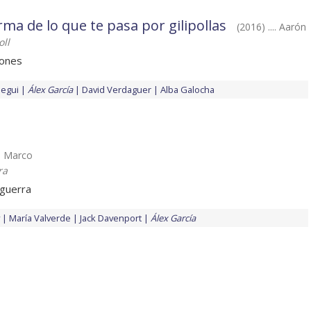
rma de lo que te pasa por gilipollas
(2016) .... Aarón
oll
iones
hegui
Álex García
David Verdaguer
Alba Galocha
.. Marco
ra
guerra
María Valverde
Jack Davenport
Álex García