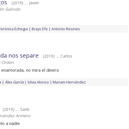
tos
(2019) .... Javier
án Galindo
Verónica Echegui
Brays Efe
Antonio Resines
oda nos separe
(2019) .... Carlos
a Orden
 enamorada, no mira el dinero
a
Álex García
Silvia Alonso
Mariam Hernández
(2019) .... Santi
rnández Armero
elo a nadie