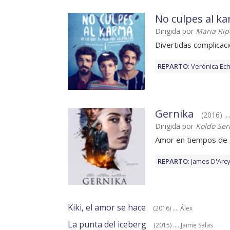
No culpes al ka
Dirigida por
Maria Rip
Divertidas complicac
REPARTO
:
Verónica Ec
Gernika
(2016) ..
Dirigida por
Koldo Ser
Amor en tiempos de 
REPARTO
:
James D'Arcy
Kiki, el amor se hace
(2016) .... Álex
La punta del iceberg
(2015) .... Jaime Salas