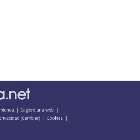
mienda
Sugiere una web
 privacidad
(
Cambiar
)
Cookies
S