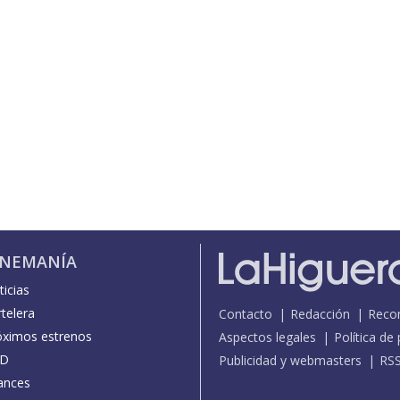
INEMANÍA
icias
telera
Contacto
Redacción
Reco
óximos estrenos
Aspectos legales
Política de
D
Publicidad y webmasters
RS
ances