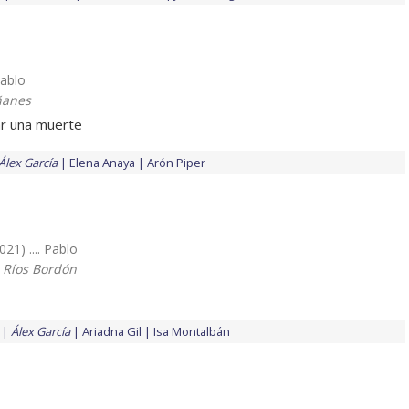
Pablo
ñanes
ar una muerte
Álex García
Elena Anaya
Arón Piper
021) .... Pablo
 Ríos Bordón
Álex García
Ariadna Gil
Isa Montalbán