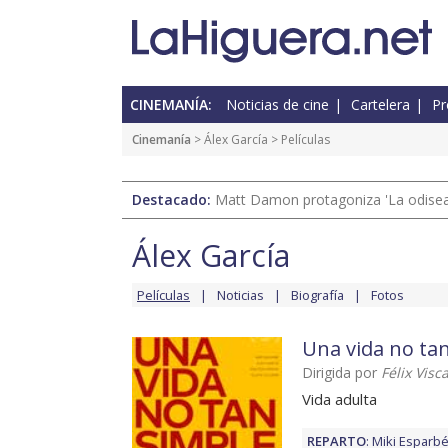
CINEMANÍA:
Noticias de cine
Cartelera
Pr
Cinemanía
>
Álex García
> Películas
Destacado:
Matt Damon protagoniza 'La odisea'
Álex García
Películas
Noticias
Biografía
Fotos
Una vida no ta
Dirigida por
Félix Visc
Vida adulta
REPARTO
:
Miki Esparb