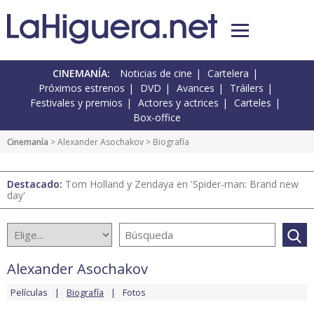
CINEMANÍA:
Noticias de cine
Cartelera
Próximos estrenos
DVD
Avances
Tráilers
Festivales y premios
Actores y actrices
Carteles
Box-office
Cinemanía
>
Alexander Asochakov
> Biografía
Destacado:
Tom Holland y Zendaya en 'Spider-man: Brand new
day'
Alexander Asochakov
Películas
Biografía
Fotos