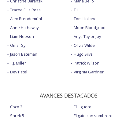
Christine Baranski
Maria Bello
Tracee Ellis Ross
T.I.
Alex Brendemühl
Tom Holland
Anne Hathaway
Moon Bloodgood
Liam Neeson
Anya Taylor-Joy
Omar Sy
Olivia Wilde
Jason Bateman
Hugo Silva
T.J. Miller
Patrick Wilson
Dev Patel
Virginia Gardner
AVANCES DESTACADOS
Coco 2
El jilguero
Shrek 5
El gato con sombrero