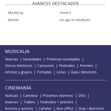
AVANCES DESTACADOS
Ella McCay
Shrek 5
Búnker
Ice age: En ebullición
MUSICALIA
Noticias
Novedades
Próximas novedades
Discos históricos
Canciones
Festivales
Premios
Artistas y grupos
Portadas
Listas
Guía / directorio
CINEMANÍA
Noticias
Cartelera
Próximos estrenos
DVD
Avances
Tráilers
Festivales + premios
Actores y actrices
Carteles
Box-office
Guía / directorio