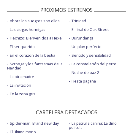
PROXIMOS ESTRENOS
Ahora los suegros son ellos
Trinidad
Las ciegas hormigas
El final de Oak Street
Hechizo: Bienvenidos a Hexe
Burundanga
El ser querido
Un plan perfecto
En el corazón de la bestia
Sentido y sensibilidad
Scrooge y los fantasmas de la
La constelación del perro
Navidad
Noche de paz 2
La otra madre
Fiesta pagäna
La invitación
En la zona gris
CARTELERA DESTACADOS
Spider-man: Brand new day
La patrulla canina: La dino
película
El último mono