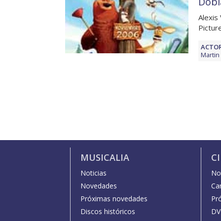
Dobl
Alexis
Pictur
ACTOR
Martin
MUSICALIA
C
Noticias
Not
Novedades
Car
Próximas novedades
Pr
Discos históricos
DV