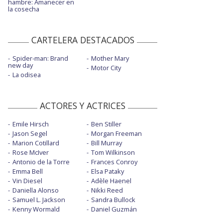
hambre: Amanecer en
la cosecha
CARTELERA DESTACADOS
Spider-man: Brand
Mother Mary
new day
Motor City
La odisea
ACTORES Y ACTRICES
Emile Hirsch
Ben Stiller
Jason Segel
Morgan Freeman
Marion Cotillard
Bill Murray
Rose McIver
Tom Wilkinson
Antonio de la Torre
Frances Conroy
Emma Bell
Elsa Pataky
Vin Diesel
Adèle Haenel
Daniella Alonso
Nikki Reed
Samuel L. Jackson
Sandra Bullock
Kenny Wormald
Daniel Guzmán