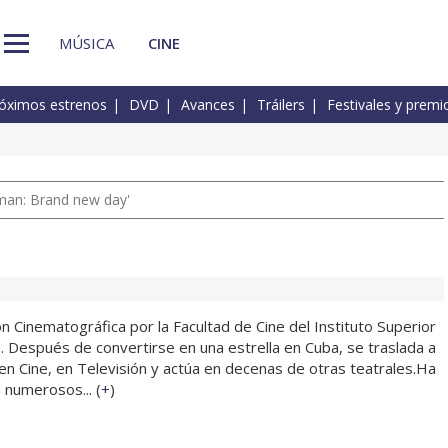
MÚSICA
CINE
óximos estrenos
DVD
Avances
Tráilers
Festivales y premi
man: Brand new day'
 Cinematográfica por la Facultad de Cine del Instituto Superior
. Después de convertirse en una estrella en Cuba, se traslada a
en Cine, en Televisión y actúa en decenas de otras teatrales.Ha
 numerosos... (
+
)