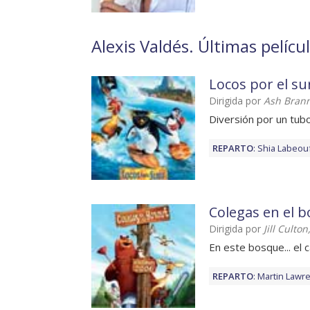
Alexis Valdés. Últimas pelícu
Locos por el su
Dirigida por
Ash Brann
Diversión por un tub
REPARTO
:
Shia Labeou
Colegas en el 
Dirigida por
Jill Culto
En este bosque... el 
REPARTO
:
Martin Lawr