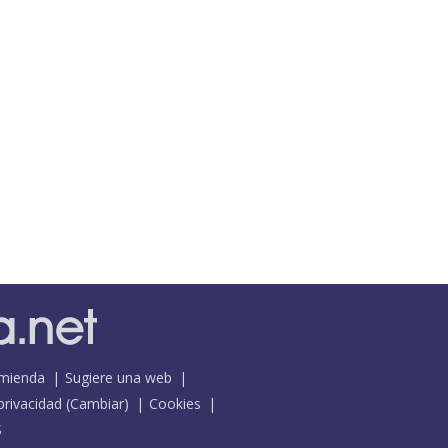
mienda
Sugiere una web
 privacidad
(
Cambiar
)
Cookies
S