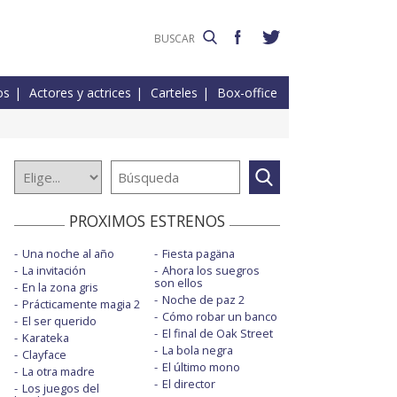
os
Actores y actrices
Carteles
Box-office
PROXIMOS ESTRENOS
Una noche al año
Fiesta pagäna
La invitación
Ahora los suegros
son ellos
En la zona gris
Noche de paz 2
Prácticamente magia 2
Cómo robar un banco
El ser querido
El final de Oak Street
Karateka
La bola negra
Clayface
El último mono
La otra madre
El director
Los juegos del