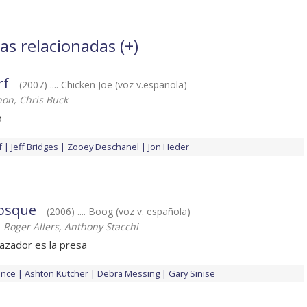
las relacionadas (
+
)
rf
(2007) .... Chicken Joe (voz v.española)
on, Chris Buck
o
f
Jeff Bridges
Zooey Deschanel
Jon Heder
bosque
(2006) .... Boog (voz v. española)
n, Roger Allers, Anthony Stacchi
cazador es la presa
ence
Ashton Kutcher
Debra Messing
Gary Sinise