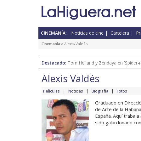
CINEMANÍA:
Noticias de cine
Cartelera
Pr
Cinemanía
> Alexis Valdés
Destacado:
Tom Holland y Zendaya en 'Spider-
Alexis Valdés
Películas
Noticias
Biografía
Fotos
Graduado en Dirección
de Arte de la Habana
España. Aquí trabaja 
sido galardonado con