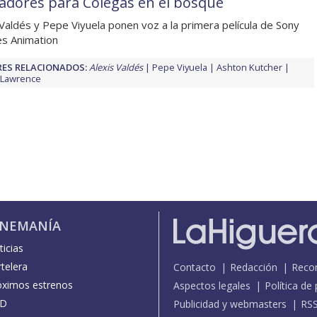
adores para Colegas en el bosque
 Valdés y Pepe Viyuela ponen voz a la primera película de Sony
es Animation
ES RELACIONADOS:
Alexis Valdés
Pepe Viyuela
Ashton Kutcher
 Lawrence
INEMANÍA
icias
telera
Contacto
Redacción
Reco
óximos estrenos
Aspectos legales
Política de
D
Publicidad y webmasters
RS