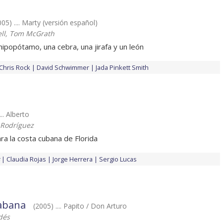
005) .... Marty (versión español)
ell, Tom McGrath
ipopótamo, una cebra, una jirafa y un león
Chris Rock
David Schwimmer
Jada Pinkett Smith
... Alberto
 Rodríguez
ra la costa cubana de Florida
Claudia Rojas
Jorge Herrera
Sergio Lucas
abana
(2005) .... Papito / Don Arturo
dés