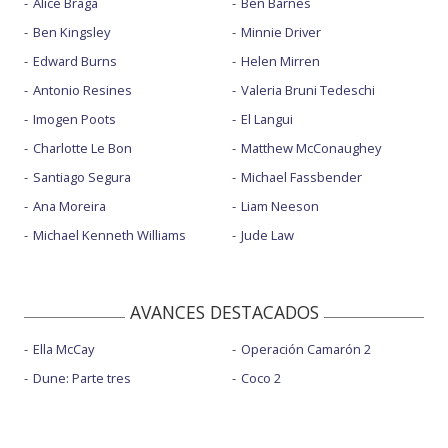
Alice Braga
Ben Barnes
Ben Kingsley
Minnie Driver
Edward Burns
Helen Mirren
Antonio Resines
Valeria Bruni Tedeschi
Imogen Poots
El Langui
Charlotte Le Bon
Matthew McConaughey
Santiago Segura
Michael Fassbender
Ana Moreira
Liam Neeson
Michael Kenneth Williams
Jude Law
AVANCES DESTACADOS
Ella McCay
Operación Camarón 2
Dune: Parte tres
Coco 2