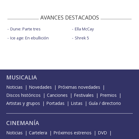
AVANCES DESTACADOS
Dune: Parte tres
Ella McCay
Ice age: En ebullición
Shrek 5
MUSICALIA
Noticias
Novedades
Próximas novedades
Discos históricos
Canciones
Festivales
Premios
Artistas y grupos
Portadas
Listas
Guía / directorio
CINEMANÍA
Noticias
Cartelera
Próximos estrenos
DVD