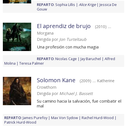
REPARTO
:
Sophia Lillis
Alice Krige
Jessica De
Gouw
El aprendiz de brujo
(2010) ....
Morgana
Dirigida por
Jon Turteltaub
Una profesión con mucha magia
REPARTO
:
Nicolas Cage
Jay Baruchel
Alfred
Molina
Teresa Palmer
Solomon Kane
(2009) .... Katherine
Crowthorn
Dirigida por
Michael J. Bassett
Su camino hacia la salvación, fue combatir el
mal
REPARTO
:
James Purefoy
Max Von Sydow
Rachel Hurd-Wood
Patrick Hurd-Wood