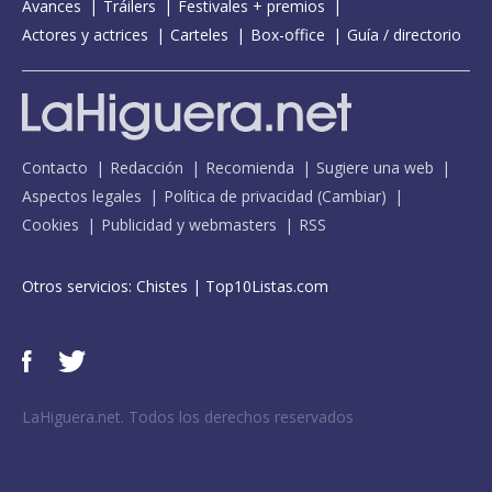
Avances
Tráilers
Festivales + premios
Actores y actrices
Carteles
Box-office
Guía / directorio
Contacto
Redacción
Recomienda
Sugiere una web
Aspectos legales
Política de privacidad
(
Cambiar
)
Cookies
Publicidad y webmasters
RSS
Otros servicios:
Chistes
|
Top10Listas.com
LaHiguera.net. Todos los derechos reservados