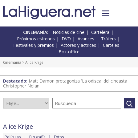
CINEMANÍA:
Noticias de cine
Cartelera
Próximos estrenos
DVD
Avances
Tráilers
Festivales y premios
Actores y actrices
Carteles
Box-office
Cinemanía
> Alice Krige
Destacado:
Matt Damon protagoniza 'La odisea' del cineasta
Christopher Nolan
Alice Krige
Películas
Biografía
Fotos