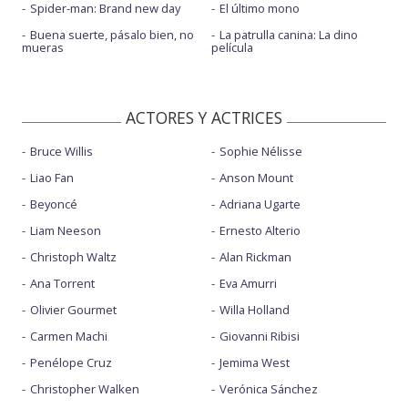
Spider-man: Brand new day
El último mono
Buena suerte, pásalo bien, no
La patrulla canina: La dino
mueras
película
ACTORES Y ACTRICES
Bruce Willis
Sophie Nélisse
Liao Fan
Anson Mount
Beyoncé
Adriana Ugarte
Liam Neeson
Ernesto Alterio
Christoph Waltz
Alan Rickman
Ana Torrent
Eva Amurri
Olivier Gourmet
Willa Holland
Carmen Machi
Giovanni Ribisi
Penélope Cruz
Jemima West
Christopher Walken
Verónica Sánchez