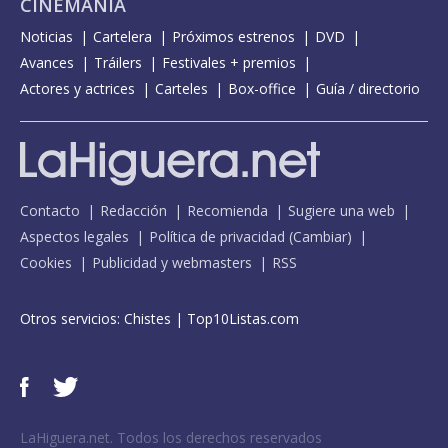
CINEMANÍA
Noticias
Cartelera
Próximos estrenos
DVD
Avances
Tráilers
Festivales + premios
Actores y actrices
Carteles
Box-office
Guía / directorio
Contacto
Redacción
Recomienda
Sugiere una web
Aspectos legales
Política de privacidad
(
Cambiar
)
Cookies
Publicidad y webmasters
RSS
Otros servicios:
Chistes
|
Top10Listas.com
LaHiguera.net. Todos los derechos reservados