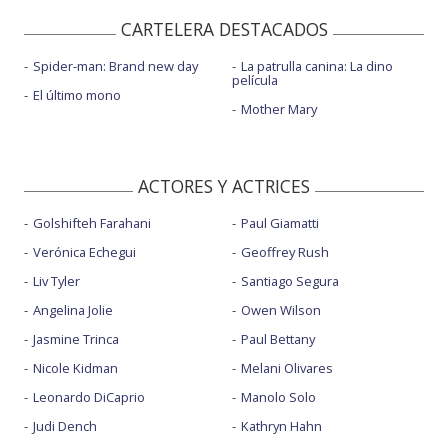
CARTELERA DESTACADOS
Spider-man: Brand new day
La patrulla canina: La dino
película
El último mono
Mother Mary
ACTORES Y ACTRICES
Golshifteh Farahani
Paul Giamatti
Verónica Echegui
Geoffrey Rush
Liv Tyler
Santiago Segura
Angelina Jolie
Owen Wilson
Jasmine Trinca
Paul Bettany
Nicole Kidman
Melani Olivares
Leonardo DiCaprio
Manolo Solo
Judi Dench
Kathryn Hahn