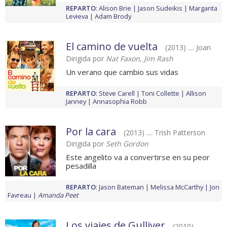
REPARTO
:
Alison Brie
Jason Sudeikis
Margarita
Levieva
Adam Brody
El camino de vuelta
(2013) .... Joan
Dirigida por
Nat Faxon, Jim Rash
Un verano que cambio sus vidas
REPARTO
:
Steve Carell
Toni Collette
Allison
Janney
Annasophia Robb
Por la cara
(2013) .... Trish Patterson
Dirigida por
Seth Gordon
Este angelito va a convertirse en su peor
pesadilla
REPARTO
:
Jason Bateman
Melissa McCarthy
Jon
Favreau
Amanda Peet
Los viajes de Gulliver
(2010) ....