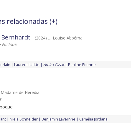
as relacionadas (
+
)
h Bernhardt
(2024) .... Louise Abbéma
 Nicloux
erlain
Laurent Lafitte
Amira Casar
Pauline Etienne
... Madame de Heredia
t
Époque
ant
Niels Schneider
Benjamin Lavernhe
Camélia Jordana