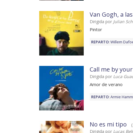
Van Gogh, a las
Dirigida por
Julian Sc
Pintor
REPARTO
:
Willem Dafo
Call me by you
Dirigida por
Luca Gua
Amor de verano
REPARTO
:
Armie Hamm
No es mi tipo
(
Dirigida por
Lucas Bel