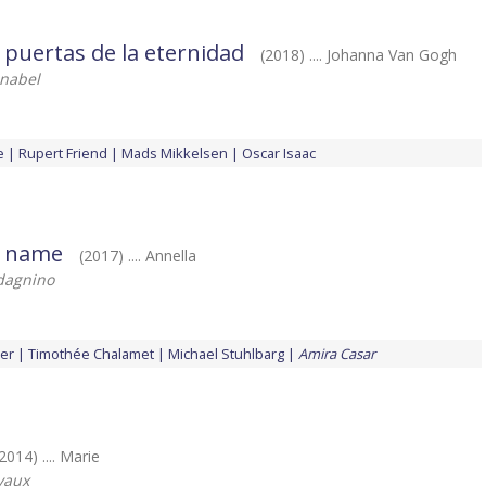
 puertas de la eternidad
(2018) .... Johanna Van Gogh
hnabel
e
Rupert Friend
Mads Mikkelsen
Oscar Isaac
r name
(2017) .... Annella
dagnino
er
Timothée Chalamet
Michael Stuhlbarg
Amira Casar
2014) .... Marie
vaux