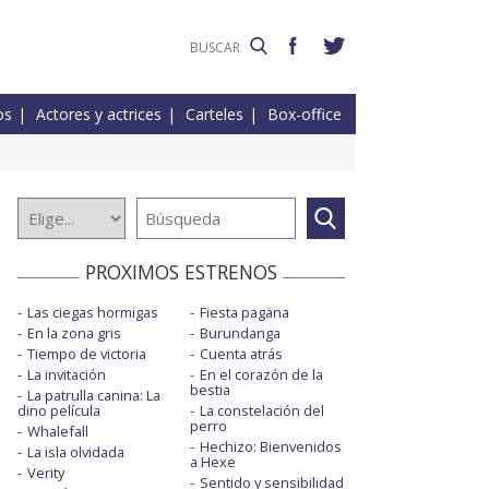
os
Actores y actrices
Carteles
Box-office
PROXIMOS ESTRENOS
Las ciegas hormigas
Fiesta pagäna
En la zona gris
Burundanga
Tiempo de victoria
Cuenta atrás
La invitación
En el corazón de la
bestia
La patrulla canina: La
dino película
La constelación del
perro
Whalefall
Hechizo: Bienvenidos
La isla olvidada
a Hexe
Verity
Sentido y sensibilidad