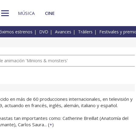
MÚSICA
CINE
óximos estrenos
DVD
Avances
Tráilers
Festivales y premi
a de animación 'Minions & monsters'
cido en más de 60 producciones internacionales, en televisión y
 actuando en francés, inglés, alemán, italiano y español.
eastas tan importantes como: Catherine Breillat (Anatomía del
mante), Carlos Saura... (
+
)