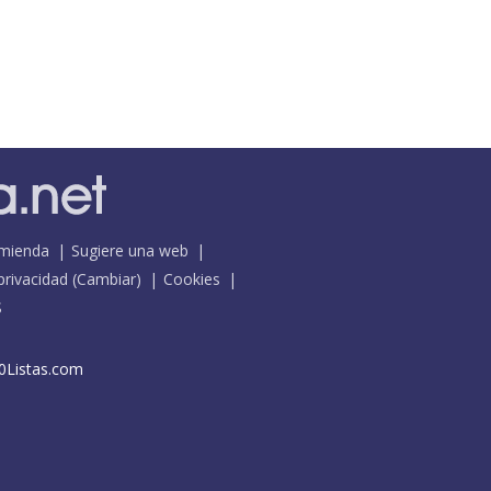
mienda
Sugiere una web
 privacidad
(
Cambiar
)
Cookies
S
0Listas.com