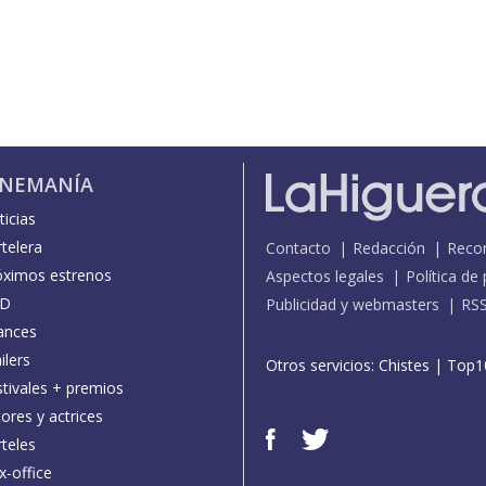
INEMANÍA
icias
telera
Contacto
Redacción
Reco
óximos estrenos
Aspectos legales
Política de
D
Publicidad y webmasters
RS
ances
ilers
Otros servicios:
Chistes
|
Top1
stivales + premios
ores y actrices
teles
x-office