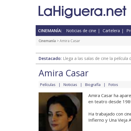
CINEMANÍA:
Noticias de cine
Cartelera
Pr
Cinemanía
> Amira Casar
Destacado:
Llega a las salas de cine la películ
Amira Casar
Películas
Noticias
Biografía
Fotos
Amira Casar ha apare
en teatro desde 1989,
Ha trabajado con cin
Infierno y Una Vieja A