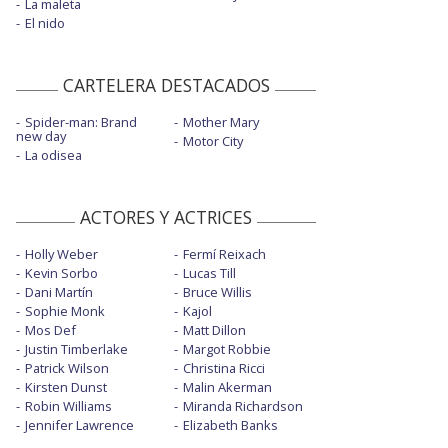
La maleta
El nido
CARTELERA DESTACADOS
Spider-man: Brand
Mother Mary
new day
Motor City
La odisea
ACTORES Y ACTRICES
Holly Weber
Fermí Reixach
Kevin Sorbo
Lucas Till
Dani Martín
Bruce Willis
Sophie Monk
Kajol
Mos Def
Matt Dillon
Justin Timberlake
Margot Robbie
Patrick Wilson
Christina Ricci
Kirsten Dunst
Malin Akerman
Robin Williams
Miranda Richardson
Jennifer Lawrence
Elizabeth Banks