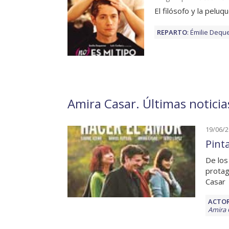
El filósofo y la peluq
REPARTO
:
Émilie Dequ
Amira Casar. Últimas noticia
19/06/
Pinta
De los
protag
Casar
ACTOR
Amira 