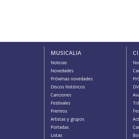
MUSICALIA
C
Noticias
Not
Novedades
Car
Próximas novedades
Pr
Discos históricos
DV
Canciones
Av
Festivales
Trá
Premios
Fe
Artistas y grupos
Act
Portadas
Car
Listas
Bo