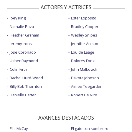
ACTORES Y ACTRICES
Joey King
Ester Expósito
Nathalie Poza
Bradley Cooper
Heather Graham
Wesley Snipes
Jeremy Irons
Jennifer Aniston
José Coronado
Lou de Laâge
Usher Raymond
Dolores Fonzi
Colin Firth
John Malkovich
Rachel Hurd-Wood
Dakota Johnson
Billy Bob Thornton
Aimee Teegarden
Danielle Carter
Robert De Niro
AVANCES DESTACADOS
Ella McCay
El gato con sombrero