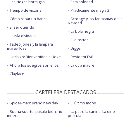
Las ciegas hormigas
Esta soledad
Tiempo de victoria
Prácticamente magia 2
Cómo robar un banco
Scrooge y los fantasmas de la
Navidad
El ser querido
La bola negra
La isla olvidada
El director
Tadeo Jones y la lámpara
maravillosa
Digger
Hechizo: Bienvenidos a Hexe
Resident Evil
Ahora los suegros son ellos
La otra madre
Clayface
CARTELERA DESTACADOS
Spider-man: Brand new day
El último mono
Buena suerte, pásalo bien, no
La patrulla canina: La dino
mueras
película