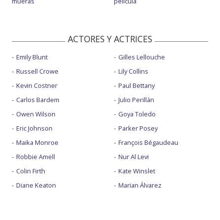
mueras
película
ACTORES Y ACTRICES
Emily Blunt
Gilles Lellouche
Russell Crowe
Lily Collins
Kevin Costner
Paul Bettany
Carlos Bardem
Julio Perillán
Owen Wilson
Goya Toledo
Eric Johnson
Parker Posey
Maika Monroe
François Bégaudeau
Robbie Amell
Nur Al Levi
Colin Firth
Kate Winslet
Diane Keaton
Marian Álvarez