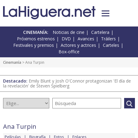
CINEMANÍA:
Noticias de cine
Cartelera
Próximos estrenos
DVD
Avances
Tráilers
Festivales y premios
Actores y actrices
Carteles
Box-office
Cinemanía
> Ana Turpin
Destacado:
Emily Blunt y Josh O'Connor protagonizan 'El día de
la revelación' de Steven Spielberg
Ana Turpin
Películas
Biografía
Fotos
Enlaces