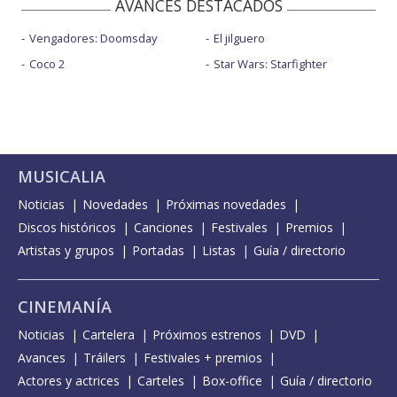
AVANCES DESTACADOS
Vengadores: Doomsday
El jilguero
Coco 2
Star Wars: Starfighter
MUSICALIA
Noticias
Novedades
Próximas novedades
Discos históricos
Canciones
Festivales
Premios
Artistas y grupos
Portadas
Listas
Guía / directorio
CINEMANÍA
Noticias
Cartelera
Próximos estrenos
DVD
Avances
Tráilers
Festivales + premios
Actores y actrices
Carteles
Box-office
Guía / directorio