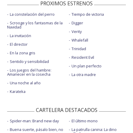
PROXIMOS ESTRENOS
La constelación del perro
Tiempo de victoria
Scrooge y los fantasmas de la
Digger
Navidad
Verity
La invitación
Whalefall
El director
Trinidad
En la zona gris
Resident Evil
Sentido y sensibilidad
Un plan perfecto
Los juegos del hambre:
Amanecer en la cosecha
La otra madre
Una noche al año
Karateka
CARTELERA DESTACADOS
Spider-man: Brand new day
El último mono
Buena suerte, pásalo bien, no
La patrulla canina: La dino