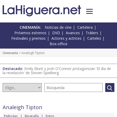
CINEMANÍA:
Noticias de cine
Cartelera
Próximos estrenos
DVD
Avances
Tráilers
Festivales y premios
Actores y actrices
Carteles
Box-office
Cinemanía
> Analeigh Tipton
Destacado:
Emily Blunt y Josh O'Connor protagonizan 'El día de
la revelación' de Steven Spielberg
Analeigh Tipton
Películas
Biografía
Fotos