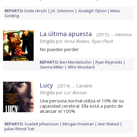
REPARTO
:
Emile Hirsch
J.K. Simmons
Analeigh Tipton
Meta
Golding
La última apuesta
(2015) .... Vanessa
Dirigida por
Anna Boden, Ryan Fleck
No pueden perder
REPARTO
:
Ben Mendelsohn
Ryan Reynolds
Sienna Miller
Alfre Woodard
Lucy
(2014) .... Caroline
Dirigida por
Luc Besson
Una persona normal utiliza el 10% de su
capacidad cerebral. Ella está a punto de
alcanzar el 100%
REPARTO
:
Scarlett Johansson
Morgan Freeman
Amr Waked
Julian Rhind-Tutt