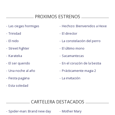
PROXIMOS ESTRENOS
Las ciegas hormigas
Hechizo: Bienvenidos a Hexe
Trinidad
El director
El nido
La constelación del perro
Street Fighter
El último mono
Karateka
Sacamantecas
El ser querido
En el corazón de la bestia
Una noche al año
Prácticamente magia 2
Fiesta pagäna
La invitación
Esta soledad
CARTELERA DESTACADOS
Spider-man: Brand new day
Mother Mary