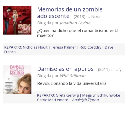
Memorias de un zombie
adolescente
(2013) .... Nora
Dirigida por
Jonathan Levine
¿Quién ha dicho que el romanticismo está
muerto?
REPARTO
:
Nicholas Hoult
Teresa Palmer
Rob Corddry
Dave
Franco
Damiselas en apuros
(2011) .... Lily
Dirigida por
Whit Stillman
Revolucionando la vida universitaria
REPARTO
:
Greta Gerwig
Megalyn Echikunwoke
Carrie MacLemore
Analeigh Tipton