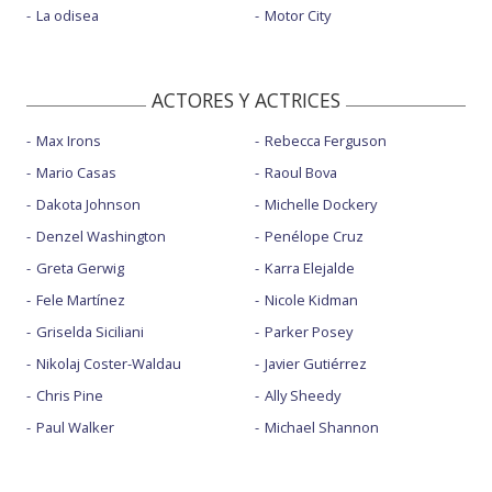
La odisea
Motor City
ACTORES Y ACTRICES
Max Irons
Rebecca Ferguson
Mario Casas
Raoul Bova
Dakota Johnson
Michelle Dockery
Denzel Washington
Penélope Cruz
Greta Gerwig
Karra Elejalde
Fele Martínez
Nicole Kidman
Griselda Siciliani
Parker Posey
Nikolaj Coster-Waldau
Javier Gutiérrez
Chris Pine
Ally Sheedy
Paul Walker
Michael Shannon