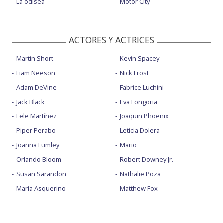
La odisea
Motor City
ACTORES Y ACTRICES
Martin Short
Kevin Spacey
Liam Neeson
Nick Frost
Adam DeVine
Fabrice Luchini
Jack Black
Eva Longoria
Fele Martínez
Joaquin Phoenix
Piper Perabo
Leticia Dolera
Joanna Lumley
Mario
Orlando Bloom
Robert Downey Jr.
Susan Sarandon
Nathalie Poza
María Asquerino
Matthew Fox