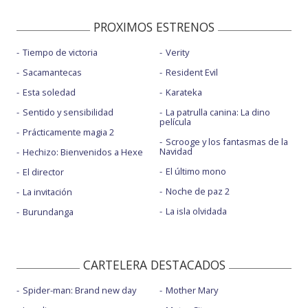
PROXIMOS ESTRENOS
Tiempo de victoria
Verity
Sacamantecas
Resident Evil
Esta soledad
Karateka
Sentido y sensibilidad
La patrulla canina: La dino
película
Prácticamente magia 2
Scrooge y los fantasmas de la
Navidad
Hechizo: Bienvenidos a Hexe
El último mono
El director
Noche de paz 2
La invitación
La isla olvidada
Burundanga
CARTELERA DESTACADOS
Spider-man: Brand new day
Mother Mary