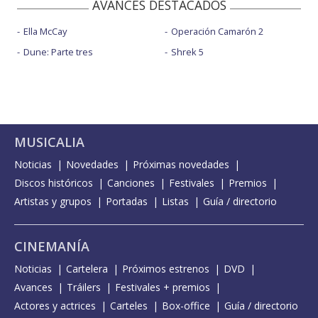
AVANCES DESTACADOS
Ella McCay
Operación Camarón 2
Dune: Parte tres
Shrek 5
MUSICALIA
Noticias
Novedades
Próximas novedades
Discos históricos
Canciones
Festivales
Premios
Artistas y grupos
Portadas
Listas
Guía / directorio
CINEMANÍA
Noticias
Cartelera
Próximos estrenos
DVD
Avances
Tráilers
Festivales + premios
Actores y actrices
Carteles
Box-office
Guía / directorio