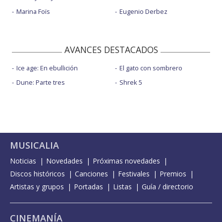
Marina Foïs
Eugenio Derbez
AVANCES DESTACADOS
Ice age: En ebullición
El gato con sombrero
Dune: Parte tres
Shrek 5
MUSICALIA
Noticias
Novedades
Próximas novedades
Discos históricos
Canciones
Festivales
Premios
Artistas y grupos
Portadas
Listas
Guía / directorio
CINEMANÍA