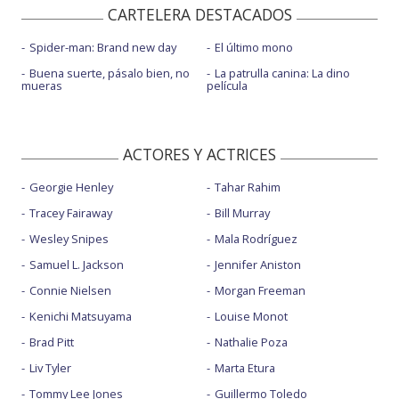
CARTELERA DESTACADOS
Spider-man: Brand new day
El último mono
Buena suerte, pásalo bien, no
La patrulla canina: La dino
mueras
película
ACTORES Y ACTRICES
Georgie Henley
Tahar Rahim
Tracey Fairaway
Bill Murray
Wesley Snipes
Mala Rodríguez
Samuel L. Jackson
Jennifer Aniston
Connie Nielsen
Morgan Freeman
Kenichi Matsuyama
Louise Monot
Brad Pitt
Nathalie Poza
Liv Tyler
Marta Etura
Tommy Lee Jones
Guillermo Toledo