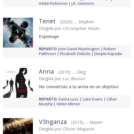
Addai-Robinson
J.K. Simmons
Tenet
(2020) .... Stephen
Dirigida por
Christopher Nolan
Espionaje
REPARTO
:
John David Washington
Robert
Pattinson
Elizabeth Debicki
Dimple Kapadia
Anna
(2019) .... Oleg
Dirigida por
Luc Besson
No conviertas a tu arma en un objetivo
REPARTO
:
Sasha Luss
Luke Evans
Cillian
Murphy
Helen Mirren
V3nganza
(2015) .... Maxim
Dirigida por
Olivier Megaton