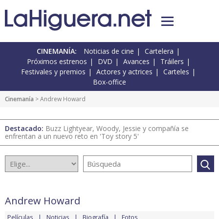
CINEMANÍA:
Noticias de cine
Cartelera
Próximos estrenos
DVD
Avances
Tráilers
Festivales y premios
Actores y actrices
Carteles
Box-office
Cinemanía
> Andrew Howard
Destacado:
Buzz Lightyear, Woody, Jessie y compañía se
enfrentan a un nuevo reto en 'Toy story 5'
Andrew Howard
Películas
Noticias
Biografía
Fotos