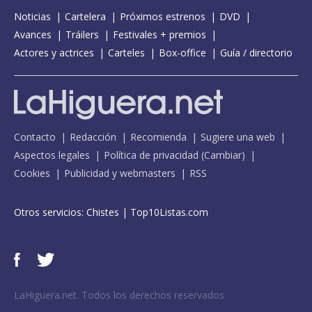
Noticias
Cartelera
Próximos estrenos
DVD
Avances
Tráilers
Festivales + premios
Actores y actrices
Carteles
Box-office
Guía / directorio
Contacto
Redacción
Recomienda
Sugiere una web
Aspectos legales
Política de privacidad
(
Cambiar
)
Cookies
Publicidad y webmasters
RSS
Otros servicios:
Chistes
|
Top10Listas.com
LaHiguera.net. Todos los derechos reservados