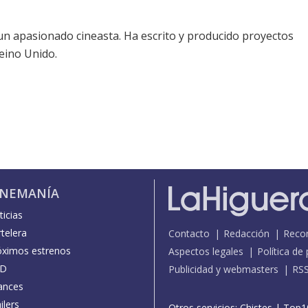
un apasionado cineasta. Ha escrito y producido proyectos
eino Unido.
INEMANÍA
icias
telera
Contacto
Redacción
Reco
óximos estrenos
Aspectos legales
Política de
D
Publicidad y webmasters
RS
ances
ilers
Otros servicios:
Chistes
|
Top1