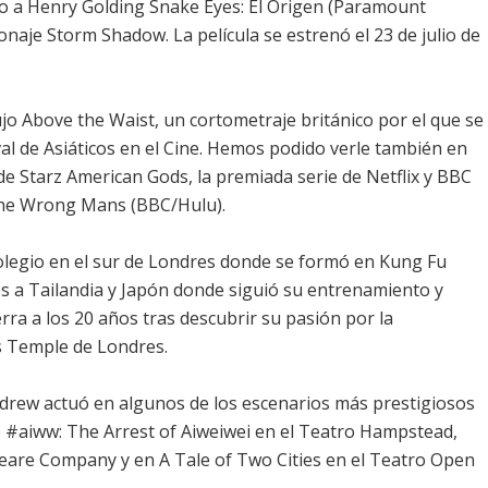
o a Henry Golding Snake Eyes: El Origen (Paramount
sonaje Storm Shadow. La película se estrenó el 23 de julio de
ujo Above the Waist, un cortometraje británico por el que se
ival de Asiáticos en el Cine. Hemos podido verle también en
 de Starz American Gods, la premiada serie de Netflix y BBC
 The Wrong Mans (BBC/Hulu).
l colegio en el sur de Londres donde se formó en Kung Fu
s a Tailandia y Japón donde siguió su entrenamiento y
erra a los 20 años tras descubrir su pasión por la
s Temple de Londres.
drew actuó en algunos de los escenarios más prestigiosos
e #aiww: The Arrest of Aiweiwei en el Teatro Hampstead,
are Company y en A Tale of Two Cities en el Teatro Open