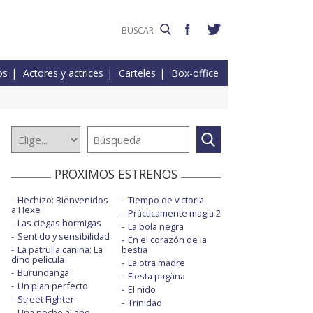
os
Actores y actrices
Carteles
Box-office
PROXIMOS ESTRENOS
Hechizo: Bienvenidos
Tiempo de victoria
a Hexe
Prácticamente magia 2
Las ciegas hormigas
La bola negra
Sentido y sensibilidad
En el corazón de la
La patrulla canina: La
bestia
dino película
La otra madre
Burundanga
Fiesta pagäna
Un plan perfecto
El nido
Street Fighter
Trinidad
Una noche al año