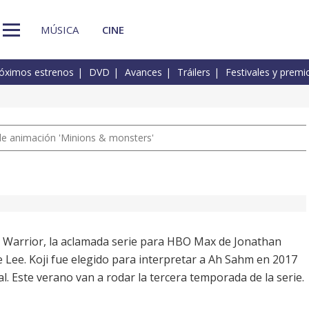
MÚSICA
CINE
óximos estrenos
DVD
Avances
Tráilers
Festivales y premi
a de animación 'Minions & monsters'
 Warrior, la aclamada serie para HBO Max de Jonathan
e Lee. Koji fue elegido para interpretar a Ah Sahm en 2017
. Este verano van a rodar la tercera temporada de la serie.