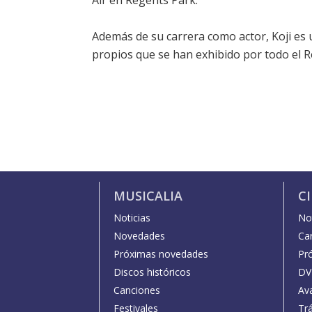
Air en Regents Park.
Además de su carrera como actor, Koji es 
propios que se han exhibido por todo el R
MUSICALIA
C
Noticias
Not
Novedades
Car
Próximas novedades
Pr
Discos históricos
DV
Canciones
Av
Festivales
Trá