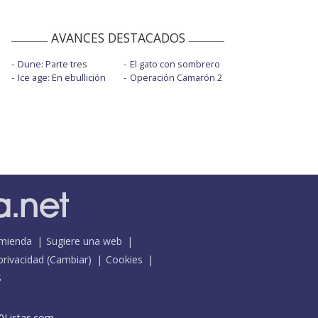
AVANCES DESTACADOS
Dune: Parte tres
El gato con sombrero
Ice age: En ebullición
Operación Camarón 2
mienda
Sugiere una web
 privacidad
(
Cambiar
)
Cookies
S
0Listas.com