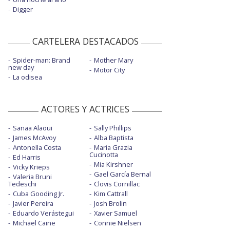
Digger
CARTELERA DESTACADOS
Spider-man: Brand
Mother Mary
new day
Motor City
La odisea
ACTORES Y ACTRICES
Sanaa Alaoui
Sally Phillips
James McAvoy
Alba Baptista
Antonella Costa
Maria Grazia
Cucinotta
Ed Harris
Mia Kirshner
Vicky Krieps
Gael García Bernal
Valeria Bruni
Tedeschi
Clovis Cornillac
Cuba Gooding Jr.
Kim Cattrall
Javier Pereira
Josh Brolin
Eduardo Verástegui
Xavier Samuel
Michael Caine
Connie Nielsen