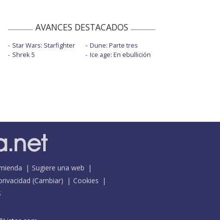
AVANCES DESTACADOS
Star Wars: Starfighter
Dune: Parte tres
Shrek 5
Ice age: En ebullición
mienda
Sugiere una web
 privacidad
(
Cambiar
)
Cookies
S