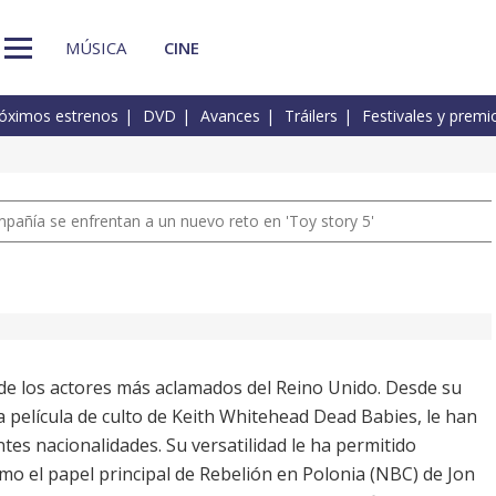
MÚSICA
CINE
óximos estrenos
DVD
Avances
Tráilers
Festivales y premi
pañía se enfrentan a un nuevo reto en 'Toy story 5'
de los actores más aclamados del Reino Unido. Desde su
da película de culto de Keith Whitehead Dead Babies, le han
entes nacionalidades. Su versatilidad le ha permitido
mo el papel principal de Rebelión en Polonia (NBC) de Jon