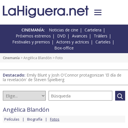
CINEMANÍA:
Noticias de cine
Cartelera
Próximos estrenos
DVD
Avances
Tráilers
Festivales y premios
Actores y actrices
Carteles
Box-office
Cinemanía
>
Angélica Blandón
> Foto
Destacado:
Emily Blunt y Josh O'Connor protagonizan 'El día de
la revelación' de Steven Spielberg
Angélica Blandón
Películas
Biografía
Fotos