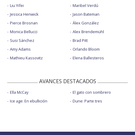
Liu Yifei
Maribel Verdú
Jessica Henwick
Jason Bateman
Pierce Brosnan
Álex González
Monica Bellucci
Alex Brendemühl
Susi Sánchez
Brad Pitt
Amy Adams
Orlando Bloom
Mathieu Kassovitz
Elena Ballesteros
AVANCES DESTACADOS
Ella McCay
El gato con sombrero
Ice age: En ebullición
Dune: Parte tres