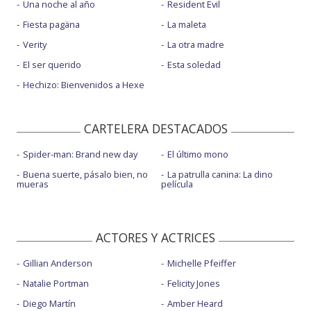
Una noche al año
Resident Evil
Fiesta pagäna
La maleta
Verity
La otra madre
El ser querido
Esta soledad
Hechizo: Bienvenidos a Hexe
CARTELERA DESTACADOS
Spider-man: Brand new day
El último mono
Buena suerte, pásalo bien, no
La patrulla canina: La dino
mueras
película
ACTORES Y ACTRICES
Gillian Anderson
Michelle Pfeiffer
Natalie Portman
Felicity Jones
Diego Martín
Amber Heard