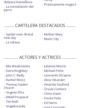
lámpara maravillosa
Prácticamente magia 2
La constelación del
perro
CARTELERA DESTACADOS
Spider-man: Brand
Mother Mary
new day
Motor City
La odisea
ACTORES Y ACTRICES
Mia Wasikowska
Julianne Moore
Keira Knightley
Michael Peña
John C. Reilly
Leonardo DiCaprio
Rachel Weisz
Alicia Vikander
Thomas Haden
Amanda Seyfried
Church
Úrsula Corberó
Virginie Efira
Chino Darín
Melvil Poupaud
Freida Pinto
Tim Roth
Ed Harris
Angelina Jolie
José Coronado