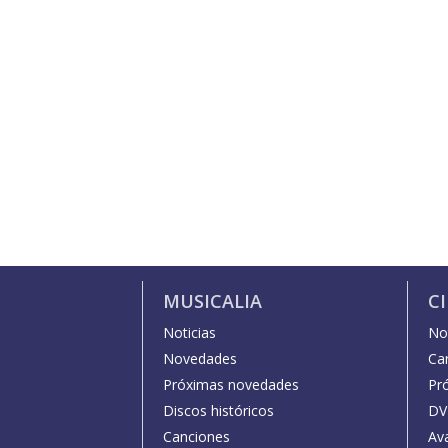
MUSICALIA
C
Noticias
Not
Novedades
Car
Próximas novedades
Pr
Discos históricos
DV
Canciones
Av