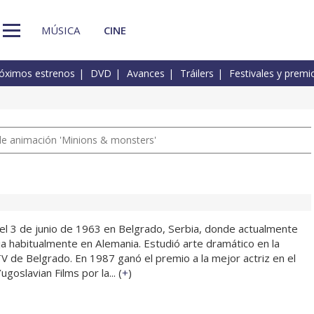
MÚSICA
CINE
óximos estrenos
DVD
Avances
Tráilers
Festivales y premi
a de animación 'Minions & monsters'
l 3 de junio de 1963 en Belgrado, Serbia, donde actualmente
ja habitualmente en Alemania. Estudió arte dramático en la
V de Belgrado. En 1987 ganó el premio a la mejor actriz en el
ugoslavian Films por la... (
+
)