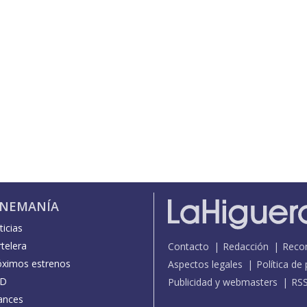
INEMANÍA
icias
telera
Contacto
Redacción
Reco
óximos estrenos
Aspectos legales
Política de
D
Publicidad y webmasters
RS
ances