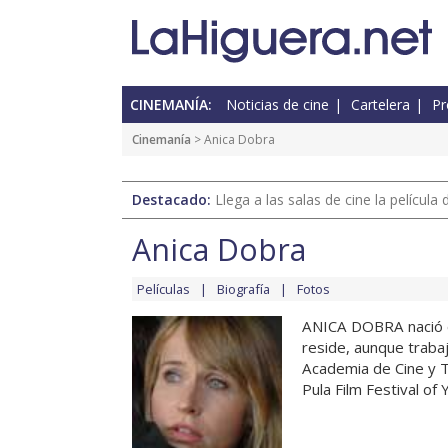
CINEMANÍA:
Noticias de cine
Cartelera
Pr
Cinemanía
> Anica Dobra
Destacado:
Llega a las salas de cine la películ
Anica Dobra
Películas
Biografía
Fotos
ANICA DOBRA nació e
reside, aunque traba
Academia de Cine y T
Pula Film Festival of Y