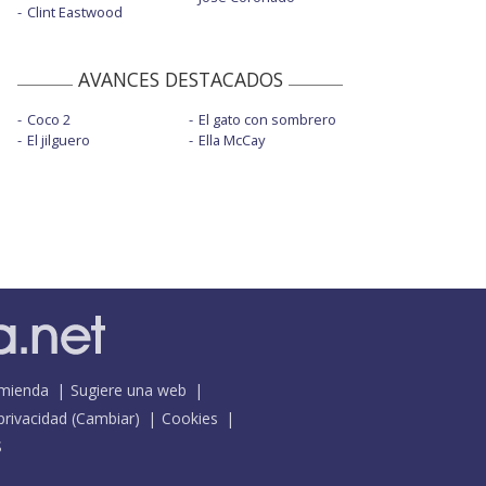
Clint Eastwood
AVANCES DESTACADOS
Coco 2
El gato con sombrero
El jilguero
Ella McCay
mienda
Sugiere una web
 privacidad
(
Cambiar
)
Cookies
S