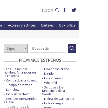
os
Actores y actrices
Carteles
Box-office
PROXIMOS ESTRENOS
Los juegos del
Una noche al año
hambre: Amanecer en
El nido
la cosecha
Esta soledad
Cómo robar un banco
Whalefall
Tiempo de victoria
Scrooge y los
La maleta
fantasmas de la
Un plan perfecto
Navidad
Hechizo: Bienvenidos
El final de Oak Street
a Hexe
La bola negra
Tadeo Jones y la
Verity