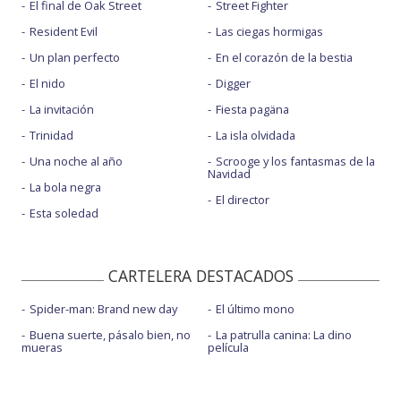
El final de Oak Street
Street Fighter
Resident Evil
Las ciegas hormigas
Un plan perfecto
En el corazón de la bestia
El nido
Digger
La invitación
Fiesta pagäna
Trinidad
La isla olvidada
Una noche al año
Scrooge y los fantasmas de la
Navidad
La bola negra
El director
Esta soledad
CARTELERA DESTACADOS
Spider-man: Brand new day
El último mono
Buena suerte, pásalo bien, no
La patrulla canina: La dino
mueras
película