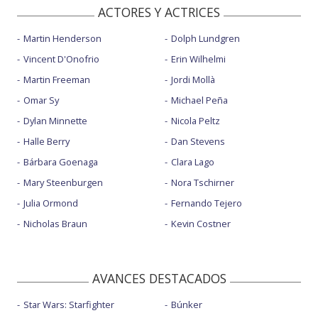
ACTORES Y ACTRICES
Martin Henderson
Dolph Lundgren
Vincent D'Onofrio
Erin Wilhelmi
Martin Freeman
Jordi Mollà
Omar Sy
Michael Peña
Dylan Minnette
Nicola Peltz
Halle Berry
Dan Stevens
Bárbara Goenaga
Clara Lago
Mary Steenburgen
Nora Tschirner
Julia Ormond
Fernando Tejero
Nicholas Braun
Kevin Costner
AVANCES DESTACADOS
Star Wars: Starfighter
Búnker