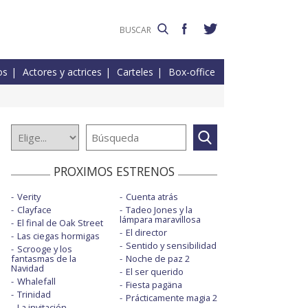
os
Actores y actrices
Carteles
Box-office
PROXIMOS ESTRENOS
Verity
Cuenta atrás
Clayface
Tadeo Jones y la
lámpara maravillosa
El final de Oak Street
El director
Las ciegas hormigas
Sentido y sensibilidad
Scrooge y los
fantasmas de la
Noche de paz 2
Navidad
El ser querido
Whalefall
Fiesta pagäna
Trinidad
Prácticamente magia 2
La invitación