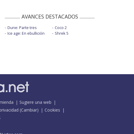
AVANCES DESTACADOS
Dune: Parte tres
Coco 2
Ice age: En ebullición
Shrek 5
mienda
Sugiere una web
 privacidad
(
Cambiar
)
Cookies
S