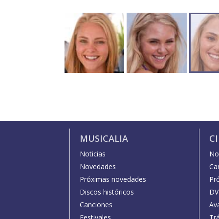
MUSICALIA
C
Noticias
Not
Novedades
Car
Próximas novedades
Pr
Discos históricos
DV
Canciones
Av
Festivales
Trá