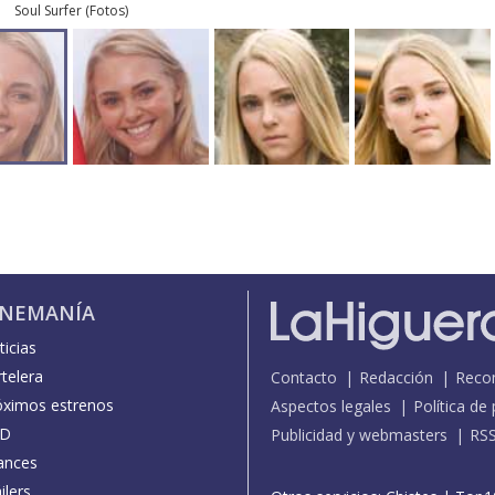
Soul Surfer
(
Fotos
)
INEMANÍA
icias
telera
Contacto
Redacción
Reco
óximos estrenos
Aspectos legales
Política de
D
Publicidad y webmasters
RS
ances
ilers