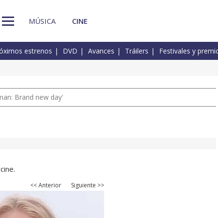
MÚSICA
CINE
óximos estrenos
DVD
Avances
Tráilers
Festivales y premi
man: Brand new day'
cine.
<< Anterior
Siguiente >>