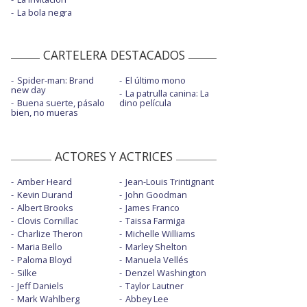
La bola negra
CARTELERA DESTACADOS
Spider-man: Brand
El último mono
new day
La patrulla canina: La
Buena suerte, pásalo
dino película
bien, no mueras
ACTORES Y ACTRICES
Amber Heard
Jean-Louis Trintignant
Kevin Durand
John Goodman
Albert Brooks
James Franco
Clovis Cornillac
Taissa Farmiga
Charlize Theron
Michelle Williams
Maria Bello
Marley Shelton
Paloma Bloyd
Manuela Vellés
Silke
Denzel Washington
Jeff Daniels
Taylor Lautner
Mark Wahlberg
Abbey Lee