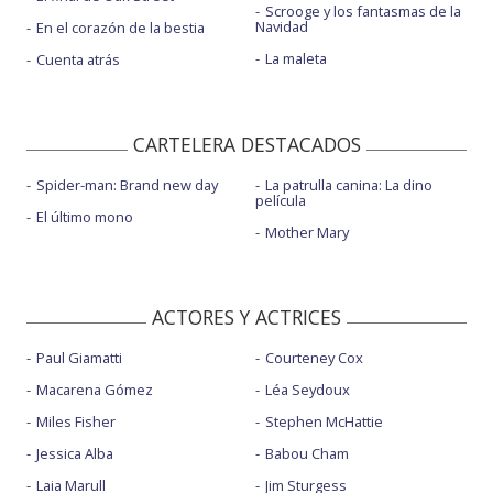
Scrooge y los fantasmas de la
Navidad
En el corazón de la bestia
La maleta
Cuenta atrás
CARTELERA DESTACADOS
Spider-man: Brand new day
La patrulla canina: La dino
película
El último mono
Mother Mary
ACTORES Y ACTRICES
Paul Giamatti
Courteney Cox
Macarena Gómez
Léa Seydoux
Miles Fisher
Stephen McHattie
Jessica Alba
Babou Cham
Laia Marull
Jim Sturgess