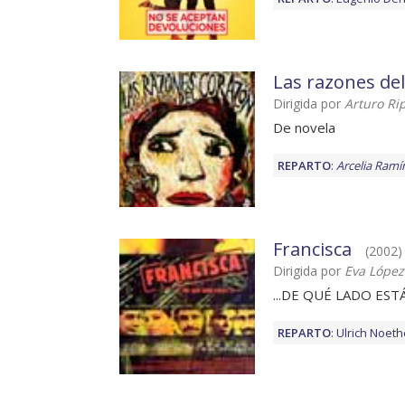
Las razones de
Dirigida por
Arturo Ri
De novela
REPARTO
:
Arcelia Ramí
Francisca
(2002) 
Dirigida por
Eva Lópe
...DE QUÉ LADO ESTÁS?
REPARTO
:
Ulrich Noet