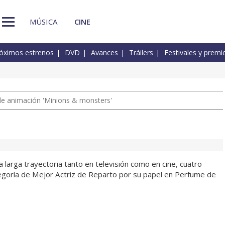
MÚSICA
CINE
óximos estrenos
DVD
Avances
Tráilers
Festivales y premi
a de animación 'Minions & monsters'
 larga trayectoria tanto en televisión como en cine, cuatro
ategoría de Mejor Actriz de Reparto por su papel en Perfume de