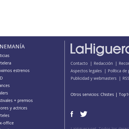
INEMANÍA
icias
telera
Contacto
Redacción
Reco
óximos estrenos
Aspectos legales
Política de
D
Publicidad y webmasters
RS
ances
ilers
Otros servicios:
Chistes
|
Top1
stivales + premios
ores y actrices
teles
x-office
LaHiguera.net. Todos los dere