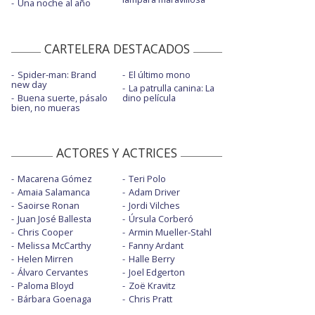
Una noche al año
CARTELERA DESTACADOS
Spider-man: Brand
El último mono
new day
La patrulla canina: La
Buena suerte, pásalo
dino película
bien, no mueras
ACTORES Y ACTRICES
Macarena Gómez
Teri Polo
Amaia Salamanca
Adam Driver
Saoirse Ronan
Jordi Vilches
Juan José Ballesta
Úrsula Corberó
Chris Cooper
Armin Mueller-Stahl
Melissa McCarthy
Fanny Ardant
Helen Mirren
Halle Berry
Álvaro Cervantes
Joel Edgerton
Paloma Bloyd
Zoë Kravitz
Bárbara Goenaga
Chris Pratt