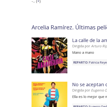
-... (
+
)
Arcelia Ramírez. Últimas pel
La calle de la 
Dirigida por
Arturo Ri
Mano a mano
REPARTO
:
Patricia Rey
No se aceptan 
Dirigida por
Eugenio 
Ella es lo mejor que 
REPARTO
:
Eugenio De