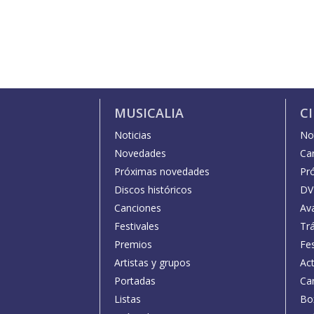
MUSICALIA
C
Noticias
Not
Novedades
Car
Próximas novedades
Pr
Discos históricos
DV
Canciones
Av
Festivales
Trá
Premios
Fe
Artistas y grupos
Act
Portadas
Car
Listas
Bo