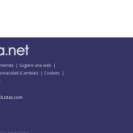
mienda
Sugiere una web
 privacidad
(
Cambiar
)
Cookies
S
0Listas.com
chos reservados