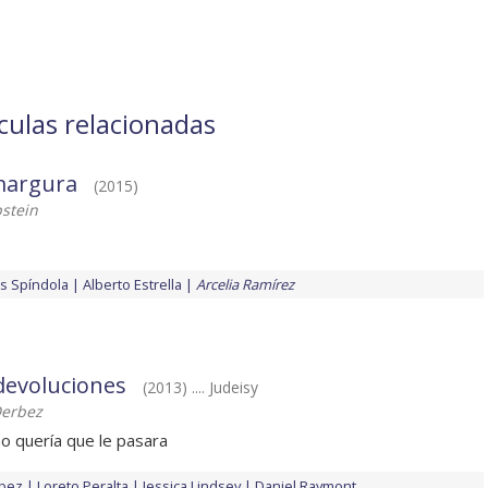
ículas relacionadas
amargura
(2015)
pstein
es Spíndola
Alberto Estrella
Arcelia Ramírez
devoluciones
(2013) .... Judeisy
Derbez
no quería que le pasara
rbez
Loreto Peralta
Jessica Lindsey
Daniel Raymont