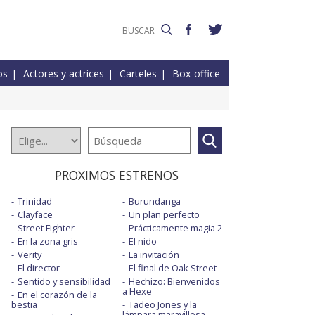
os
Actores y actrices
Carteles
Box-office
PROXIMOS ESTRENOS
Trinidad
Burundanga
Clayface
Un plan perfecto
Street Fighter
Prácticamente magia 2
En la zona gris
El nido
Verity
La invitación
El director
El final de Oak Street
Sentido y sensibilidad
Hechizo: Bienvenidos
a Hexe
En el corazón de la
bestia
Tadeo Jones y la
lámpara maravillosa