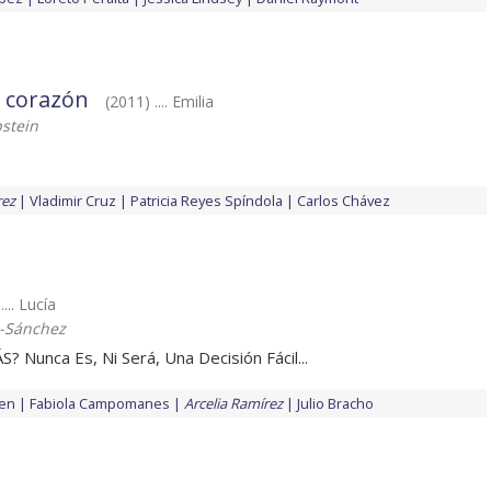
l corazón
(2011) .... Emilia
pstein
rez
Vladimir Cruz
Patricia Reyes Spíndola
Carlos Chávez
.... Lucía
z-Sánchez
 Nunca Es, Ni Será, Una Decisión Fácil...
hen
Fabiola Campomanes
Arcelia Ramírez
Julio Bracho