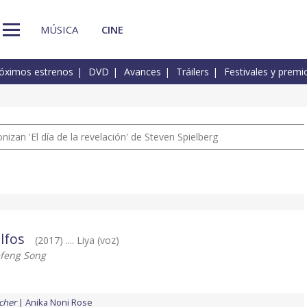
MÚSICA
CINE
óximos estrenos
DVD
Avances
Tráilers
Festivales y premi
izan 'El día de la revelación' de Steven Spielberg
elfos
(2017) .... Liya (voz)
efeng Song
cher
Anika Noni Rose