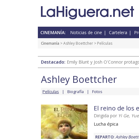
CINEMANÍA:
Noticias de cine
Cartelera
Pr
Cinemanía
>
Ashley Boettcher
> Películas
Destacado:
Emily Blunt y Josh O'Connor protagon
Ashley Boettcher
Películas
Biografía
Fotos
El reino de los 
Dirigida por
Yi Ge, Yu
Lucha épica
REPARTO
:
Ashley Boett