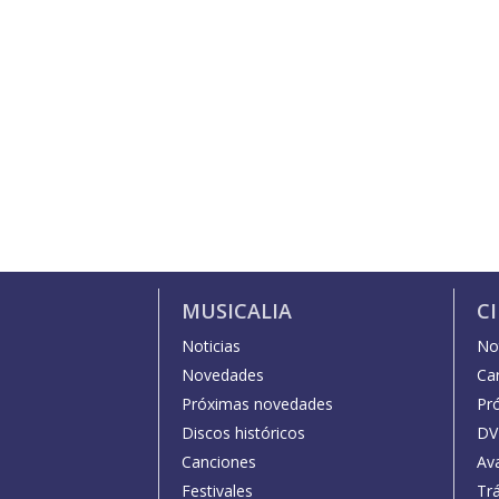
MUSICALIA
C
Noticias
Not
Novedades
Car
Próximas novedades
Pr
Discos históricos
DV
Canciones
Av
Festivales
Trá