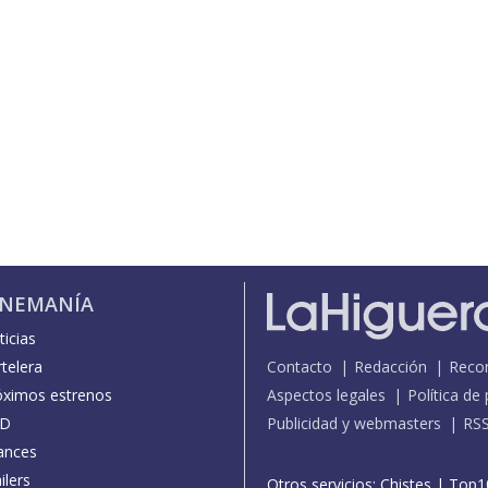
INEMANÍA
icias
telera
Contacto
Redacción
Reco
óximos estrenos
Aspectos legales
Política de
D
Publicidad y webmasters
RS
ances
ilers
Otros servicios:
Chistes
|
Top1