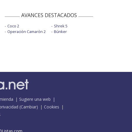
AVANCES DESTACADOS
Coco 2
Shrek 5
Operación Camarón 2
Búnker
mienda
Sugiere una web
 privacidad
(
Cambiar
)
Cookies
S
0Listas.com