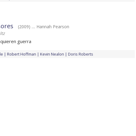
sores
(2009) .... Hannah Pearson
ltz
 quieren guerra
le
Robert Hoffman
Kevin Nealon
Doris Roberts