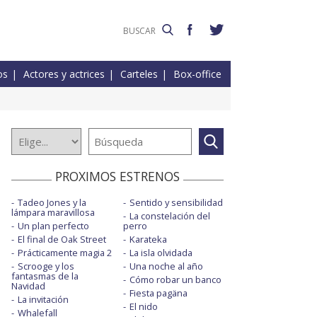
os
Actores y actrices
Carteles
Box-office
PROXIMOS ESTRENOS
Tadeo Jones y la
Sentido y sensibilidad
lámpara maravillosa
La constelación del
Un plan perfecto
perro
El final de Oak Street
Karateka
Prácticamente magia 2
La isla olvidada
Scrooge y los
Una noche al año
fantasmas de la
Cómo robar un banco
Navidad
Fiesta pagäna
La invitación
El nido
Whalefall