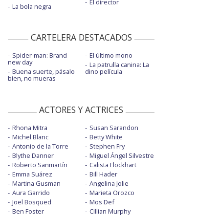
El director
La bola negra
CARTELERA DESTACADOS
Spider-man: Brand
El último mono
new day
La patrulla canina: La
Buena suerte, pásalo
dino película
bien, no mueras
ACTORES Y ACTRICES
Rhona Mitra
Susan Sarandon
Michel Blanc
Betty White
Antonio de la Torre
Stephen Fry
Blythe Danner
Miguel Ángel Silvestre
Roberto Sanmartín
Calista Flockhart
Emma Suárez
Bill Hader
Martina Gusman
Angelina Jolie
Aura Garrido
Marieta Orozco
Joel Bosqued
Mos Def
Ben Foster
Cillian Murphy