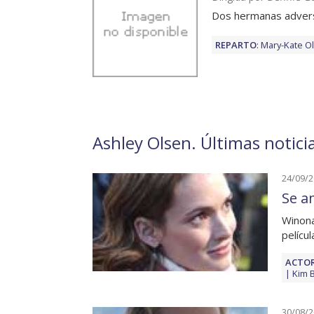
Dos hermanas adversa
REPARTO
:
Mary-Kate O
Ashley Olsen. Últimas notici
24/09/
Se a
Winona
pelícu
ACTOR
Kim 
30/08/