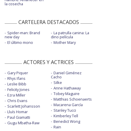
la cosecha
CARTELERA DESTACADOS
Spider-man: Brand
La patrulla canina: La
new day
dino película
El último mono
Mother Mary
ACTORES Y ACTRICES
Gary Piquer
Daniel Giménez
Cacho
Rhys Ifans
Silke
Leslie Bibb
Anne Hathaway
Felicity Jones
Tobey Maguire
Ezra Miller
Matthias Schoenaerts
Chris Evans
Macarena García
Scarlett Johansson
Stanley Tucci
Lluís Homar
Kimberley Tell
Paul Giamatti
Benedict Wong
Gugu Mbatha-Raw
Rain