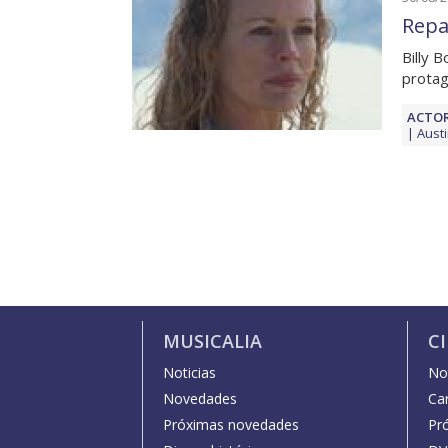
Repa
Billy 
protag
ACTOR
Austi
MUSICALIA
C
Noticias
Not
Novedades
Car
Próximas novedades
Pr