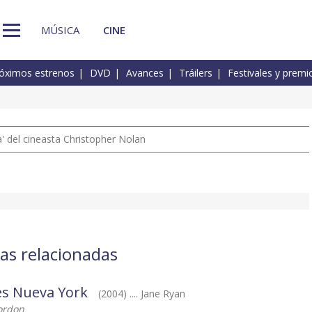
MÚSICA
CINE
óximos estrenos
DVD
Avances
Tráilers
Festivales y premi
 del cineasta Christopher Nolan
las relacionadas
es Nueva York
(2004) .... Jane Ryan
ordon