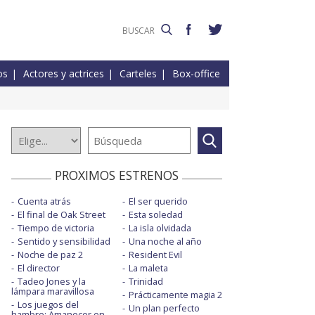
os
Actores y actrices
Carteles
Box-office
PROXIMOS ESTRENOS
Cuenta atrás
El ser querido
El final de Oak Street
Esta soledad
Tiempo de victoria
La isla olvidada
Sentido y sensibilidad
Una noche al año
Noche de paz 2
Resident Evil
El director
La maleta
Tadeo Jones y la
Trinidad
lámpara maravillosa
Prácticamente magia 2
Los juegos del
Un plan perfecto
hambre: Amanecer en