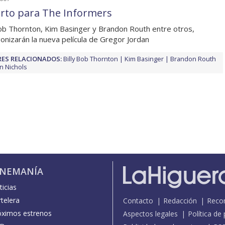
rto para The Informers
Bob Thornton, Kim Basinger y Brandon Routh entre otros,
onizarán la nueva película de Gregor Jordan
ES RELACIONADOS:
Billy Bob Thornton
Kim Basinger
Brandon Routh
n Nichols
INEMANÍA
icias
telera
Contacto
Redacción
Reco
óximos estrenos
Aspectos legales
Política de