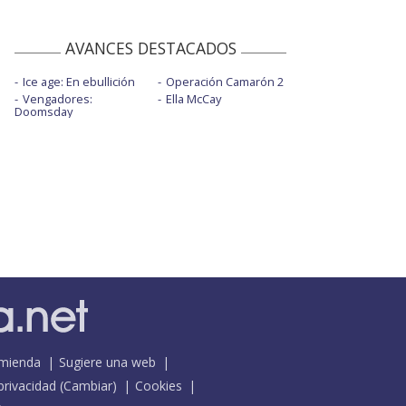
AVANCES DESTACADOS
Ice age: En ebullición
Operación Camarón 2
Vengadores:
Ella McCay
Doomsday
mienda
Sugiere una web
 privacidad
(
Cambiar
)
Cookies