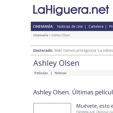
CINEMANÍA:
Noticias de cine
Cartelera
Pr
Cinemanía
> Ashley Olsen
Destacado:
Matt Damon protagoniza 'La odisea'
Ashley Olsen
Películas
Noticias
Ashley Olsen. Últimas pelícu
Muévete, esto 
Dirigida por
Dennie G