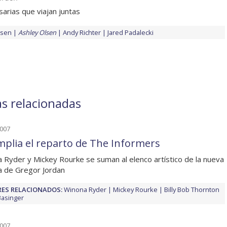
rias que viajan juntas
lsen
Ashley Olsen
Andy Richter
Jared Padalecki
as relacionadas
2007
mplia el reparto de The Informers
 Ryder y Mickey Rourke se suman al elenco artístico de la nueva
la de Gregor Jordan
ES RELACIONADOS:
Winona Ryder
Mickey Rourke
Billy Bob Thornton
Basinger
2007