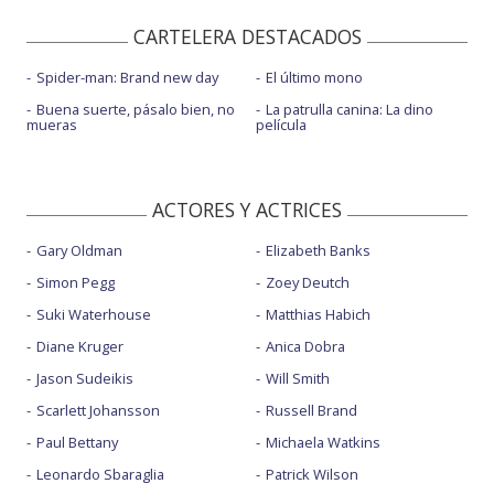
CARTELERA DESTACADOS
Spider-man: Brand new day
El último mono
Buena suerte, pásalo bien, no
La patrulla canina: La dino
mueras
película
ACTORES Y ACTRICES
Gary Oldman
Elizabeth Banks
Simon Pegg
Zoey Deutch
Suki Waterhouse
Matthias Habich
Diane Kruger
Anica Dobra
Jason Sudeikis
Will Smith
Scarlett Johansson
Russell Brand
Paul Bettany
Michaela Watkins
Leonardo Sbaraglia
Patrick Wilson