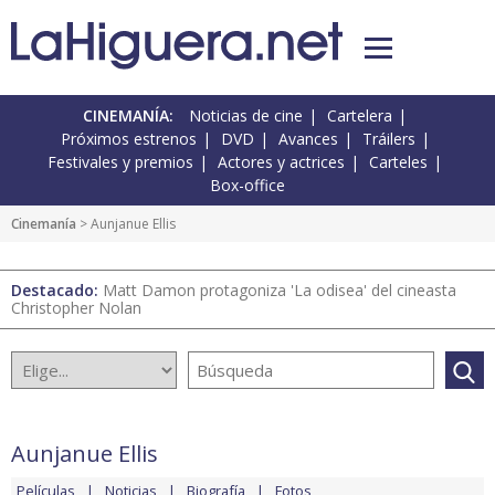
CINEMANÍA:
Noticias de cine
Cartelera
Próximos estrenos
DVD
Avances
Tráilers
Festivales y premios
Actores y actrices
Carteles
Box-office
Cinemanía
> Aunjanue Ellis
Destacado:
Matt Damon protagoniza 'La odisea' del cineasta
Christopher Nolan
Aunjanue Ellis
Películas
Noticias
Biografía
Fotos