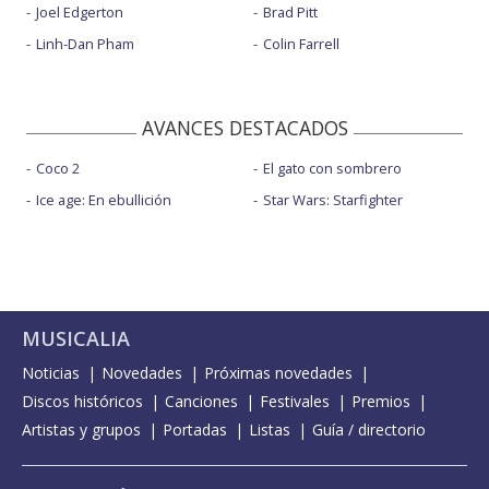
Joel Edgerton
Brad Pitt
Linh-Dan Pham
Colin Farrell
AVANCES DESTACADOS
Coco 2
El gato con sombrero
Ice age: En ebullición
Star Wars: Starfighter
MUSICALIA
Noticias
Novedades
Próximas novedades
Discos históricos
Canciones
Festivales
Premios
Artistas y grupos
Portadas
Listas
Guía / directorio