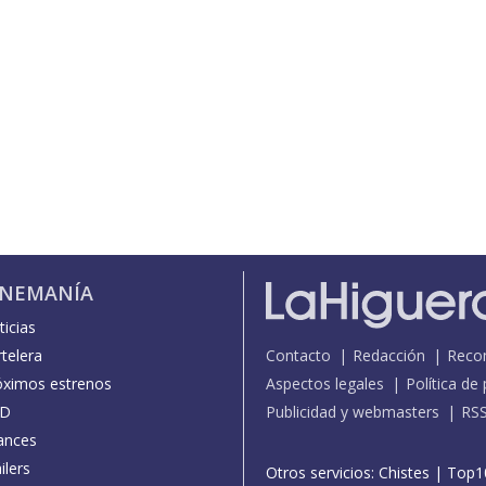
INEMANÍA
icias
telera
Contacto
Redacción
Reco
óximos estrenos
Aspectos legales
Política de
D
Publicidad y webmasters
RS
ances
ilers
Otros servicios:
Chistes
|
Top1