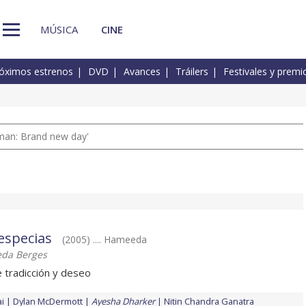
MÚSICA
CINE
óximos estrenos
DVD
Avances
Tráilers
Festivales y premi
man: Brand new day'
 especias
(2005) .... Hameeda
eda Berges
e tradicción y deseo
i
Dylan McDermott
Ayesha Dharker
Nitin Chandra Ganatra