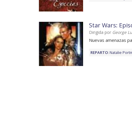
Star Wars: Episo
Dirigida por
George L
Nuevas amenazas par
REPARTO
:
Natalie Port