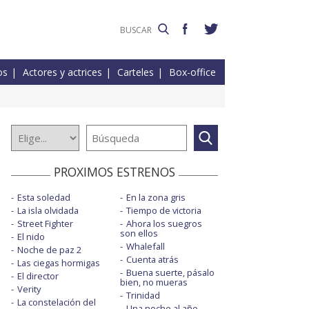
os
Actores y actrices
Carteles
Box-office
PROXIMOS ESTRENOS
Esta soledad
En la zona gris
La isla olvidada
Tiempo de victoria
Street Fighter
Ahora los suegros
son ellos
El nido
Whalefall
Noche de paz 2
Cuenta atrás
Las ciegas hormigas
Buena suerte, pásalo
El director
bien, no mueras
Verity
Trinidad
La constelación del
Una noche al año