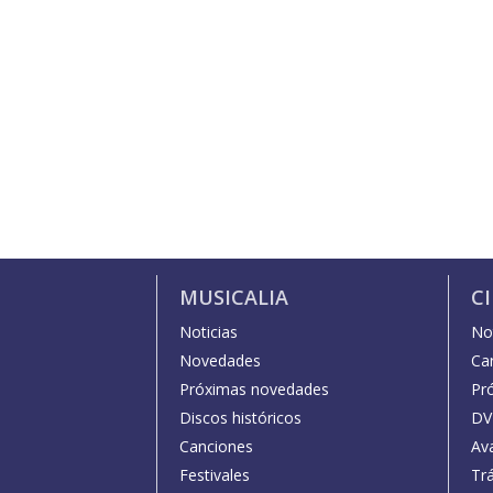
MUSICALIA
C
Noticias
Not
Novedades
Car
Próximas novedades
Pr
Discos históricos
DV
Canciones
Av
Festivales
Trá