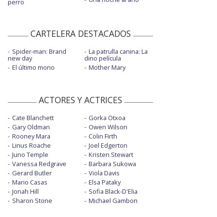
perro
CARTELERA DESTACADOS
Spider-man: Brand
La patrulla canina: La
new day
dino película
El último mono
Mother Mary
ACTORES Y ACTRICES
Cate Blanchett
Gorka Otxoa
Gary Oldman
Owen Wilson
Rooney Mara
Colin Firth
Linus Roache
Joel Edgerton
Juno Temple
Kristen Stewart
Vanessa Redgrave
Barbara Sukowa
Gerard Butler
Viola Davis
Mario Casas
Elsa Pataky
Jonah Hill
Sofia Black-D'Elia
Sharon Stone
Michael Gambon