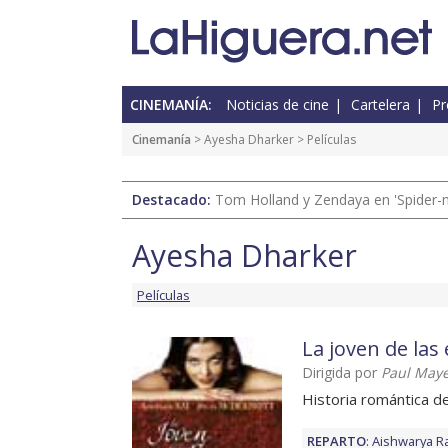
CINEMANÍA:
Noticias de cine
Cartelera
Pr
Cinemanía
>
Ayesha Dharker
> Películas
Destacado:
Tom Holland y Zendaya en 'Spider-
Ayesha Dharker
Películas
La joven de las
Dirigida por
Paul May
Historia romántica d
REPARTO
:
Aishwarya Ra