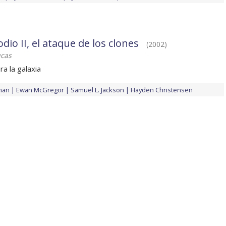
dio II, el ataque de los clones
(2002)
ucas
a la galaxia
man
Ewan McGregor
Samuel L. Jackson
Hayden Christensen