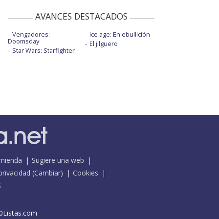
AVANCES DESTACADOS
Vengadores:
Ice age: En ebullición
Doomsday
El jilguero
Star Wars: Starfighter
mienda
Sugiere una web
 privacidad
(
Cambiar
)
Cookies
S
0Listas.com