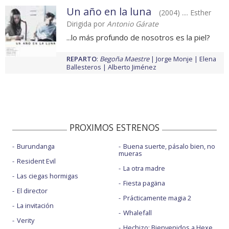
Un año en la luna
(2004) .... Esther
Dirigida por
Antonio Gárate
...lo más profundo de nosotros es la piel?
REPARTO
:
Begoña Maestre
Jorge Monje
Elena
Ballesteros
Alberto Jiménez
PROXIMOS ESTRENOS
Burundanga
Buena suerte, pásalo bien, no
mueras
Resident Evil
La otra madre
Las ciegas hormigas
Fiesta pagäna
El director
Prácticamente magia 2
La invitación
Whalefall
Verity
Hechizo: Bienvenidos a Hexe