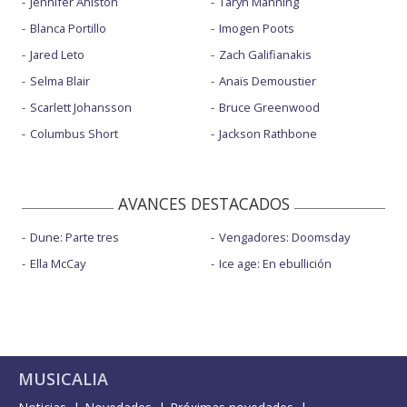
Jennifer Aniston
Taryn Manning
Blanca Portillo
Imogen Poots
Jared Leto
Zach Galifianakis
Selma Blair
Anaïs Demoustier
Scarlett Johansson
Bruce Greenwood
Columbus Short
Jackson Rathbone
AVANCES DESTACADOS
Dune: Parte tres
Vengadores: Doomsday
Ella McCay
Ice age: En ebullición
MUSICALIA