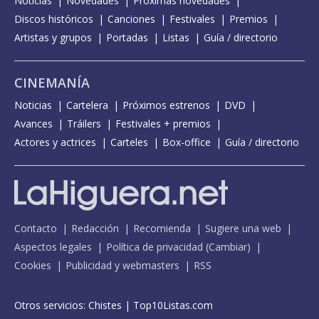
Noticias
Novedades
Próximas novedades
Discos históricos
Canciones
Festivales
Premios
Artistas y grupos
Portadas
Listas
Guía / directorio
CINEMANÍA
Noticias
Cartelera
Próximos estrenos
DVD
Avances
Tráilers
Festivales + premios
Actores y actrices
Carteles
Box-office
Guía / directorio
Contacto
Redacción
Recomienda
Sugiere una web
Aspectos legales
Política de privacidad
(
Cambiar
)
Cookies
Publicidad y webmasters
RSS
Otros servicios:
Chistes
|
Top10Listas.com