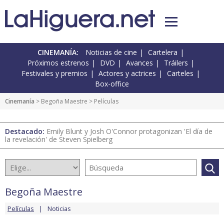
CINEMANÍA:
Noticias de cine
Cartelera
Próximos estrenos
DVD
Avances
Tráilers
Festivales y premios
Actores y actrices
Carteles
Box-office
Cinemanía
>
Begoña Maestre
> Películas
Destacado:
Emily Blunt y Josh O'Connor protagonizan 'El día de
la revelación' de Steven Spielberg
Begoña Maestre
Películas
Noticias