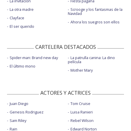
La invitación
Fiesta pagäna
La otra madre
Scrooge y los fantasmas de la
Navidad
Clayface
Ahora los suegros son ellos
El ser querido
CARTELERA DESTACADOS
Spider-man: Brand new day
La patrulla canina: La dino
película
El último mono
Mother Mary
ACTORES Y ACTRICES
Juan Diego
Tom Cruise
Genesis Rodriguez
Luisa Ranieri
Sam Riley
Rebel Wilson
Rain
Edward Norton