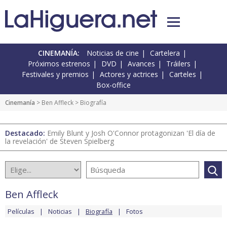
CINEMANÍA:
Noticias de cine
Cartelera
Próximos estrenos
DVD
Avances
Tráilers
Festivales y premios
Actores y actrices
Carteles
Box-office
Cinemanía
>
Ben Affleck
> Biografía
Destacado:
Emily Blunt y Josh O'Connor protagonizan 'El día de
la revelación' de Steven Spielberg
Ben Affleck
Películas
Noticias
Biografía
Fotos