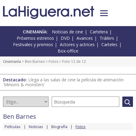
CINEMANÍA:
Noticias de cine
Cartelera
Próximos estrenos
DVD
Avances
Tráilers
Festivales y premios
Actores y actrices
Carteles
Box-office
Cinemanía
>
Ben Barnes
>
Fotos
> Foto 12 de 12
Destacado:
Llega a las salas de cine la película de animación
'Minions & monsters'
Ben Barnes
Películas
Noticias
Biografía
Fotos