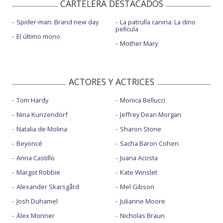
CARTELERA DESTACADOS
Spider-man: Brand new day
La patrulla canina: La dino
película
El último mono
Mother Mary
ACTORES Y ACTRICES
Tom Hardy
Monica Bellucci
Nina Kunzendorf
Jeffrey Dean Morgan
Natalia de Molina
Sharon Stone
Beyoncé
Sacha Baron Cohen
Anna Castillo
Juana Acosta
Margot Robbie
Kate Winslet
Alexander Skarsgård
Mel Gibson
Josh Duhamel
Julianne Moore
Àlex Monner
Nicholas Braun