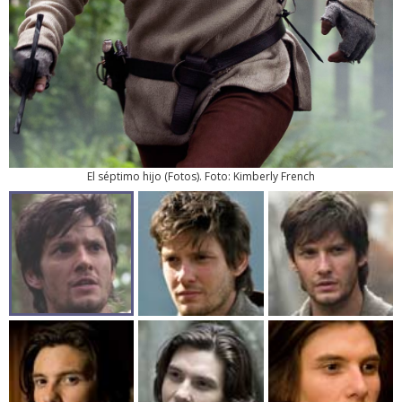
El séptimo hijo
(
Fotos
). Foto: Kimberly French