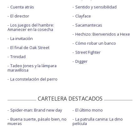
Cuenta atrás
Sentido y sensibilidad
El director
Clayface
Los juegos del hambre:
Sacamantecas
Amanecer en la cosecha
Hechizo: Bienvenidos a Hexe
La invitación
Cómo robar un banco
El final de Oak Street
Street Fighter
Trinidad
Digger
Tadeo Jones y la lámpara
maravillosa
La constelación del perro
CARTELERA DESTACADOS
Spider-man: Brand new day
El último mono
Buena suerte, pásalo bien, no
La patrulla canina: La dino
mueras
película