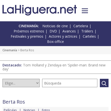
CINEMANÍA:
Noticias de cine
Cartelera
Próximos estrenos
DVD
Avances
Tráilers
Festivales y premios
Actores y actrices
Carteles
Box-office
Cinemanía
> Berta Ros
Destacado:
Tom Holland y Zendaya en 'Spider-man: Brand new
day'
Berta Ros
Películas
Noticias
Fotos