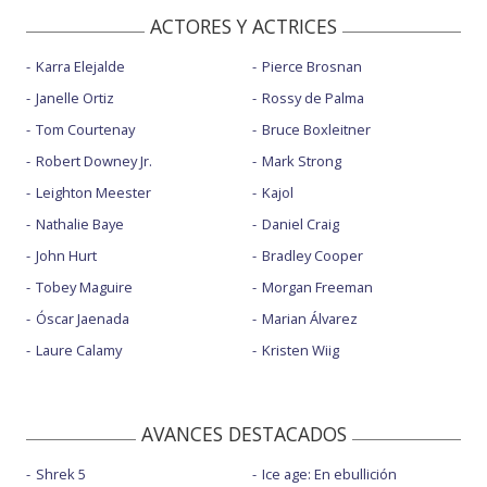
ACTORES Y ACTRICES
Karra Elejalde
Pierce Brosnan
Janelle Ortiz
Rossy de Palma
Tom Courtenay
Bruce Boxleitner
Robert Downey Jr.
Mark Strong
Leighton Meester
Kajol
Nathalie Baye
Daniel Craig
John Hurt
Bradley Cooper
Tobey Maguire
Morgan Freeman
Óscar Jaenada
Marian Álvarez
Laure Calamy
Kristen Wiig
AVANCES DESTACADOS
Shrek 5
Ice age: En ebullición