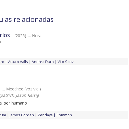
ulas relacionadas
rios
(2025) .... Nora
o
ero
Arturo Valls
Andrea Duro
Vito Sanz
 .... Meechee (voz v.e.)
patrick, Jason Reisig
al ser humano
atum
James Corden
Zendaya
Common