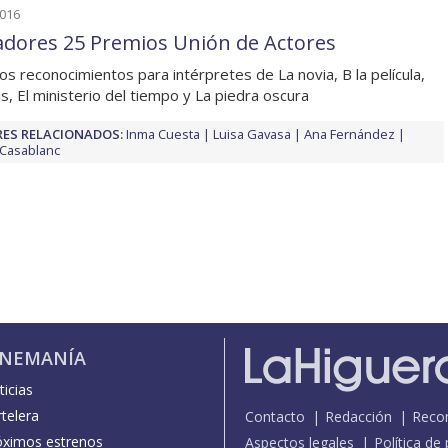
2016
dores 25 Premios Unión de Actores
s reconocimientos para intérpretes de La novia, B la película,
vis, El ministerio del tiempo y La piedra oscura
ES RELACIONADOS:
Inma Cuesta
Luisa Gavasa
Ana Fernández
Casablanc
INEMANÍA
icias
telera
Contacto
Redacción
Reco
óximos estrenos
Aspectos legales
Política de