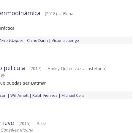
 termodinámica
(2018) .... Elena
ráctica
erta Vázquez
Chino Darín
Victoria Luengo
 película
(2017) .... Harley Quinn (voz v.castellano)
Kay
 que puedas ser Batman
wson
Will Arnett
Ralph Fiennes
Michael Cera
nieve
(2015) .... Bisila
 González Molina