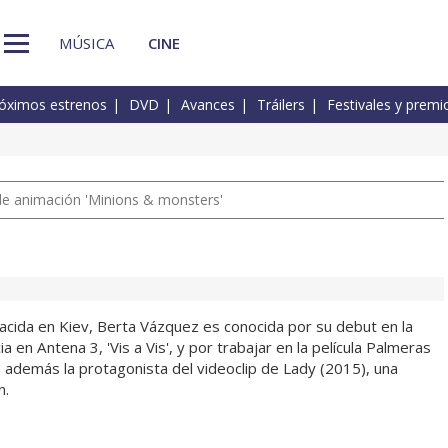
MÚSICA
CINE
óximos estrenos
DVD
Avances
Tráilers
Festivales y premi
a de animación 'Minions & monsters'
nacida en Kiev, Berta Vázquez es conocida por su debut en la
ia en Antena 3, 'Vis a Vis', y por trabajar en la película Palmeras
s además la protagonista del videoclip de Lady (2015), una
n.