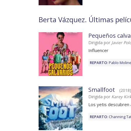
Berta Vázquez. Últimas pelíc
Pequeños calva
Dirigida por
Javier Pol
Influencer
REPARTO
:
Pablo Molin
Smallfoot
(2018)
Dirigida por
Karey Kirk
Los yetis descubren 
REPARTO
:
Channing T