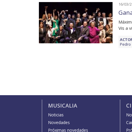
16/03/
Gana
Máximo
Vis a 
ACTOR
Pedro 
MUSICALIA
C
Noticias
Not
Novedades
Car
Próximas novedades
Pr