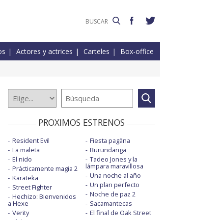
os
Actores y actrices
Carteles
Box-office
PROXIMOS ESTRENOS
Resident Evil
Fiesta pagäna
La maleta
Burundanga
El nido
Tadeo Jones y la
lámpara maravillosa
Prácticamente magia 2
Una noche al año
Karateka
Un plan perfecto
Street Fighter
Noche de paz 2
Hechizo: Bienvenidos
a Hexe
Sacamantecas
Verity
El final de Oak Street