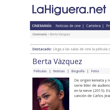
CINEMANÍA:
Noticias de cine
Cartelera
Pr
Cinemanía
> Berta Vázquez
Destacado:
Llega a las salas de cine la películ
Berta Vázquez
Películas
Noticias
Biografía
Fotos
De origen keniata y 
serie líder de audienc
en la nieve (2015). E
canción de Carlos Jea