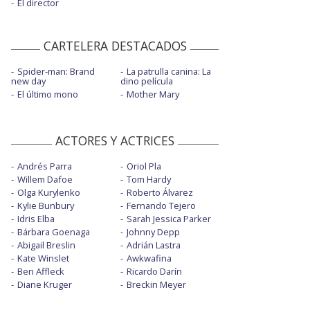
El director
CARTELERA DESTACADOS
Spider-man: Brand
La patrulla canina: La
new day
dino película
El último mono
Mother Mary
ACTORES Y ACTRICES
Andrés Parra
Oriol Pla
Willem Dafoe
Tom Hardy
Olga Kurylenko
Roberto Álvarez
Kylie Bunbury
Fernando Tejero
Idris Elba
Sarah Jessica Parker
Bárbara Goenaga
Johnny Depp
Abigail Breslin
Adrián Lastra
Kate Winslet
Awkwafina
Ben Affleck
Ricardo Darín
Diane Kruger
Breckin Meyer