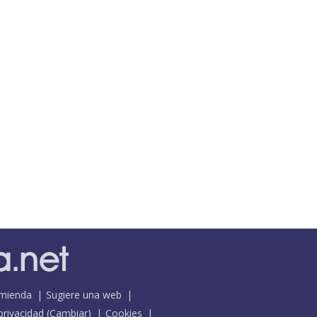
mienda
Sugiere una web
 privacidad
(
Cambiar
)
Cookies