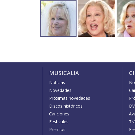
MUSICALIA
C
Noticias
Not
Novedades
Car
Próximas novedades
Pr
Discos históricos
DV
Canciones
Av
Festivales
Trá
Premios
Fe