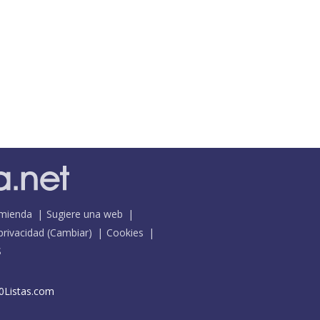
mienda
Sugiere una web
 privacidad
(
Cambiar
)
Cookies
S
0Listas.com