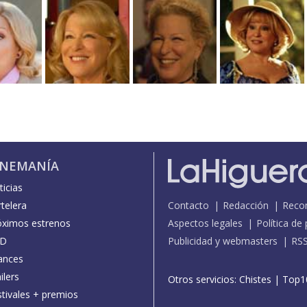
INEMANÍA
icias
telera
Contacto
Redacción
Reco
óximos estrenos
Aspectos legales
Política de
D
Publicidad y webmasters
RS
ances
ilers
Otros servicios:
Chistes
|
Top1
stivales + premios