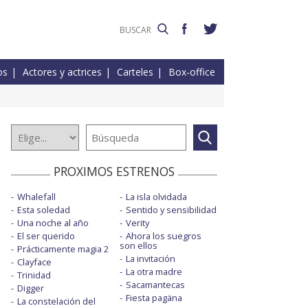
os
Actores y actrices
Carteles
Box-office
PROXIMOS ESTRENOS
Whalefall
La isla olvidada
Esta soledad
Sentido y sensibilidad
Una noche al año
Verity
El ser querido
Ahora los suegros
son ellos
Prácticamente magia 2
La invitación
Clayface
La otra madre
Trinidad
Sacamantecas
Digger
Fiesta pagäna
La constelación del