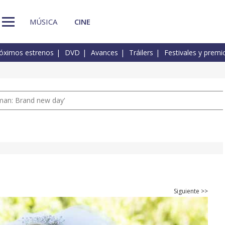
MÚSICA
CINE
óximos estrenos
DVD
Avances
Tráilers
Festivales y premi
man: Brand new day'
Siguiente >>