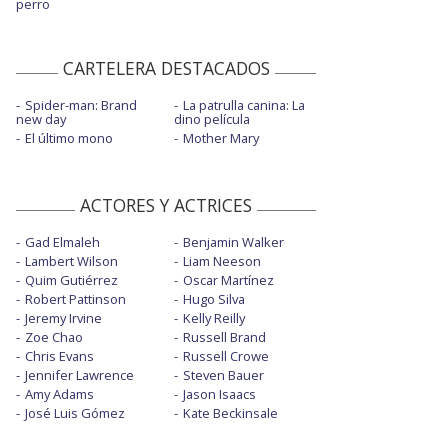
perro
CARTELERA DESTACADOS
Spider-man: Brand
La patrulla canina: La
new day
dino película
El último mono
Mother Mary
ACTORES Y ACTRICES
Gad Elmaleh
Benjamin Walker
Lambert Wilson
Liam Neeson
Quim Gutiérrez
Oscar Martínez
Robert Pattinson
Hugo Silva
Jeremy Irvine
Kelly Reilly
Zoe Chao
Russell Brand
Chris Evans
Russell Crowe
Jennifer Lawrence
Steven Bauer
Amy Adams
Jason Isaacs
José Luis Gómez
Kate Beckinsale