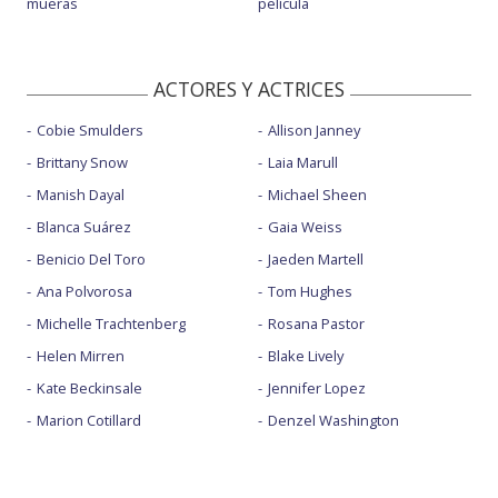
mueras
película
ACTORES Y ACTRICES
Cobie Smulders
Allison Janney
Brittany Snow
Laia Marull
Manish Dayal
Michael Sheen
Blanca Suárez
Gaia Weiss
Benicio Del Toro
Jaeden Martell
Ana Polvorosa
Tom Hughes
Michelle Trachtenberg
Rosana Pastor
Helen Mirren
Blake Lively
Kate Beckinsale
Jennifer Lopez
Marion Cotillard
Denzel Washington