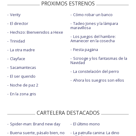
PROXIMOS ESTRENOS
Verity
Cómo robar un banco
El director
Tadeo Jones y la lámpara
maravillosa
Hechizo: Bienvenidos a Hexe
Los juegos del hambre:
Amanecer en la cosecha
Trinidad
Fiesta pagäna
La otra madre
Scrooge y los fantasmas de la
Clayface
Navidad
Sacamantecas
La constelación del perro
El ser querido
Ahora los suegros son ellos
Noche de paz 2
En la zona gris
CARTELERA DESTACADOS
Spider-man: Brand new day
El último mono
Buena suerte, pásalo bien, no
La patrulla canina: La dino