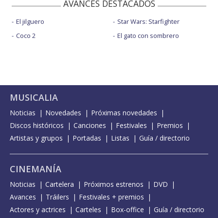
AVANCES DESTACADOS
El jilguero
Star Wars: Starfighter
Coco 2
El gato con sombrero
MUSICALIA
Noticias
Novedades
Próximas novedades
Discos históricos
Canciones
Festivales
Premios
Artistas y grupos
Portadas
Listas
Guía / directorio
CINEMANÍA
Noticias
Cartelera
Próximos estrenos
DVD
Avances
Tráilers
Festivales + premios
Actores y actrices
Carteles
Box-office
Guía / directorio