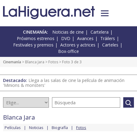
CINEMANÍA:
Noticias de cine
Cartelera
Próximos estrenos
DVD
Avances
Tráilers
Festivales y premios
Actores y actrices
Carteles
Box-office
Cinemanía
>
Blanca Jara
>
Fotos
> Foto 3 de 3
Destacado:
Llega a las salas de cine la película de animación
'Minions & monsters'
Blanca Jara
Películas
Noticias
Biografía
Fotos