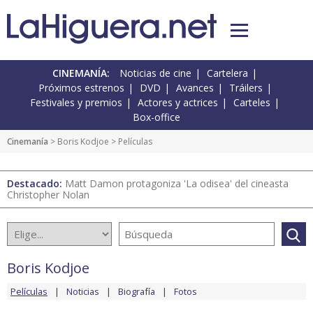
CINEMANÍA:
Noticias de cine
Cartelera
Próximos estrenos
DVD
Avances
Tráilers
Festivales y premios
Actores y actrices
Carteles
Box-office
Cinemanía
>
Boris Kodjoe
> Películas
Destacado:
Matt Damon protagoniza 'La odisea' del cineasta
Christopher Nolan
Boris Kodjoe
Películas
Noticias
Biografía
Fotos