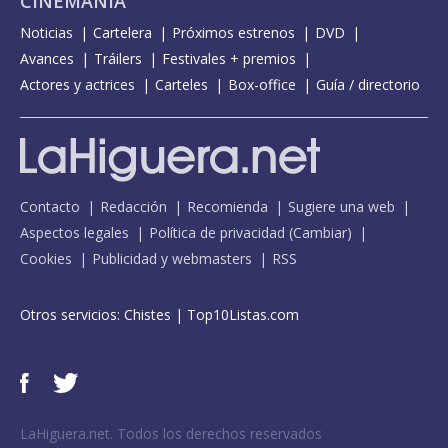
CINEMANÍA
Noticias
Cartelera
Próximos estrenos
DVD
Avances
Tráilers
Festivales + premios
Actores y actrices
Carteles
Box-office
Guía / directorio
Contacto
Redacción
Recomienda
Sugiere una web
Aspectos legales
Política de privacidad
(
Cambiar
)
Cookies
Publicidad y webmasters
RSS
Otros servicios:
Chistes
|
Top10Listas.com
LaHiguera.net. Todos los derechos reservados