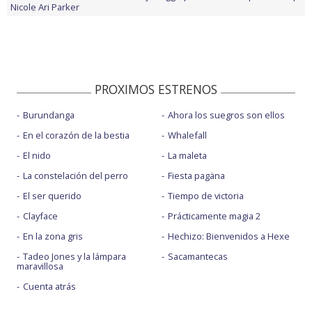
Nicole Ari Parker
PROXIMOS ESTRENOS
Burundanga
Ahora los suegros son ellos
En el corazón de la bestia
Whalefall
El nido
La maleta
La constelación del perro
Fiesta pagäna
El ser querido
Tiempo de victoria
Clayface
Prácticamente magia 2
En la zona gris
Hechizo: Bienvenidos a Hexe
Tadeo Jones y la lámpara
Sacamantecas
maravillosa
Cuenta atrás