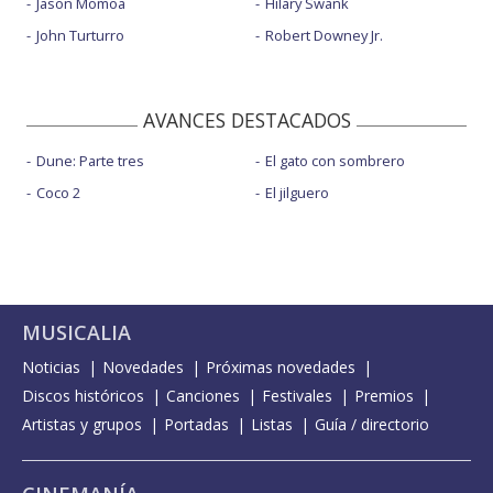
Jason Momoa
Hilary Swank
John Turturro
Robert Downey Jr.
AVANCES DESTACADOS
Dune: Parte tres
El gato con sombrero
Coco 2
El jilguero
MUSICALIA
Noticias
Novedades
Próximas novedades
Discos históricos
Canciones
Festivales
Premios
Artistas y grupos
Portadas
Listas
Guía / directorio