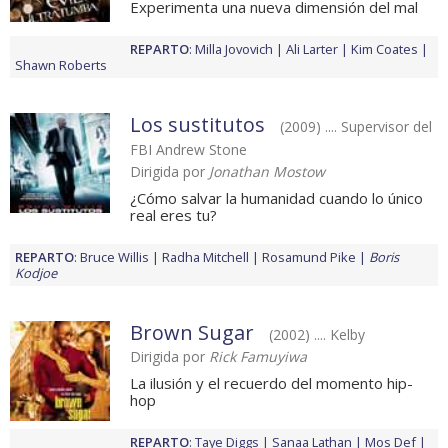
Experimenta una nueva dimensión del mal
REPARTO
:
Milla Jovovich
Ali Larter
Kim Coates
Shawn Roberts
Los sustitutos
(2009) .... Supervisor del
FBI Andrew Stone
Dirigida por
Jonathan Mostow
¿Cómo salvar la humanidad cuando lo único
real eres tu?
REPARTO
:
Bruce Willis
Radha Mitchell
Rosamund Pike
Boris
Kodjoe
Brown Sugar
(2002) .... Kelby
Dirigida por
Rick Famuyiwa
La ilusión y el recuerdo del momento hip-
hop
REPARTO
:
Taye Diggs
Sanaa Lathan
Mos Def