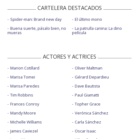
CARTELERA DESTACADOS
Spider-man: Brand new day
El último mono
Buena suerte, pásalo bien, no
La patrulla canina: La dino
mueras
película
ACTORES Y ACTRICES
Marion Cotillard
Oliver Maltman
Marisa Tomei
Gérard Depardieu
Marisa Paredes
Dave Bautista
Tim Robbins
Paul Giamatti
Frances Conroy
Topher Grace
Mandy Moore
Verónica Sánchez
Michelle Williams
Carla Sánchez
James Caviezel
Oscar Isaac