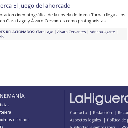
cerca El juego del ahorcado
ptacion cinematográfica de la novela de Imma Turbau llega a los
con Clara Lago y Álvaro Cervantes como protagonistas
ES RELACIONADOS:
Clara Lago
Álvaro Cervantes
Adriana Ugarte
olk
INEMANÍA
icias
telera
Contacto
Redacción
Reco
óximos estrenos
Aspectos legales
Política de
D
Publicidad y webmasters
RS