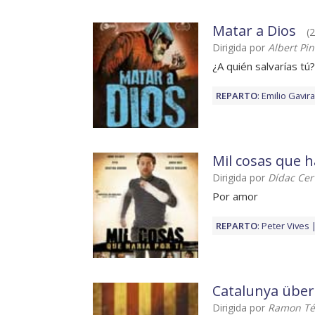
Matar a Dios
(
Dirigida por
Albert Pi
¿A quién salvarías tú?
REPARTO
:
Emilio Gavira
Mil cosas que ha
Dirigida por
Dídac Cer
Por amor
REPARTO
:
Peter Vives
Catalunya über 
Dirigida por
Ramon T