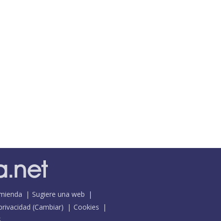
mienda
Sugiere una web
 privacidad
(
Cambiar
)
Cookies
S