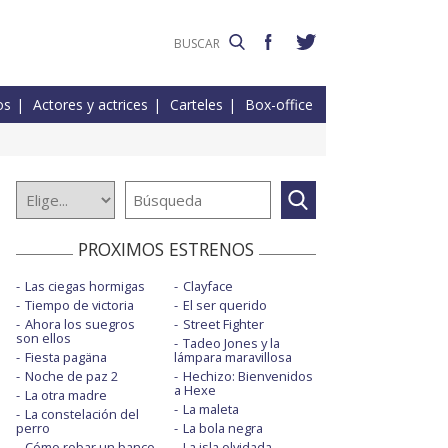
os
Actores y actrices
Carteles
Box-office
PROXIMOS ESTRENOS
Las ciegas hormigas
Clayface
Tiempo de victoria
El ser querido
Ahora los suegros
Street Fighter
son ellos
Tadeo Jones y la
Fiesta pagäna
lámpara maravillosa
Noche de paz 2
Hechizo: Bienvenidos
a Hexe
La otra madre
La maleta
La constelación del
perro
La bola negra
Cómo robar un banco
La isla olvidada