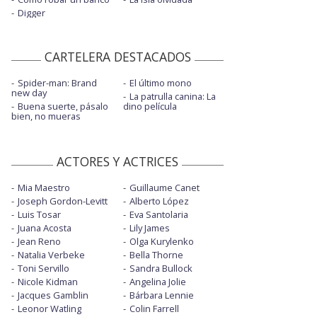
Digger
CARTELERA DESTACADOS
Spider-man: Brand
El último mono
new day
La patrulla canina: La
Buena suerte, pásalo
dino película
bien, no mueras
ACTORES Y ACTRICES
Mia Maestro
Guillaume Canet
Joseph Gordon-Levitt
Alberto López
Luis Tosar
Eva Santolaria
Juana Acosta
Lily James
Jean Reno
Olga Kurylenko
Natalia Verbeke
Bella Thorne
Toni Servillo
Sandra Bullock
Nicole Kidman
Angelina Jolie
Jacques Gamblin
Bárbara Lennie
Leonor Watling
Colin Farrell