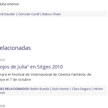
luña interior
ordi Dauder
Gonzalo Cunill
Babou Cham
relacionadas
2010
ojos de Julia" en Sitges 2010
rará el Festival de Internacional de Cinema Fantàstic de
nya el 7 de octubre
ES RELACIONADOS:
Belén Rueda
Lluís Homar
Clara Segura
Héctor
unt
2008