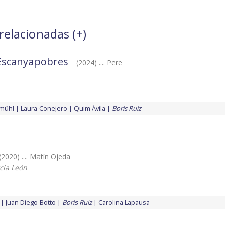
 relacionadas (
+
)
 Escanyapobres
(2024) .... Pere
emühl
Laura Conejero
Quim Àvila
Boris Ruiz
(2020) .... Matín Ojeda
rcía León
Juan Diego Botto
Boris Ruiz
Carolina Lapausa