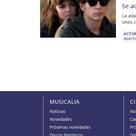
Se a
La ada
cines 
ACTOR
Abel F
MUSICALIA
C
Noticias
Not
Novedades
Car
Próximas novedades
Pr
Discos históricos
DV