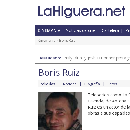
CINEMANÍA:
Noticias de cine
Cartelera
Pr
Cinemanía
> Boris Ruiz
Destacado:
Emily Blunt y Josh O'Connor protagon
Boris Ruiz
Películas
Noticias
Biografía
Fotos
Teleseries como La Gr
Calenda, de Antena 3,
Ruiz es un actor de 
obras a sus espaldas