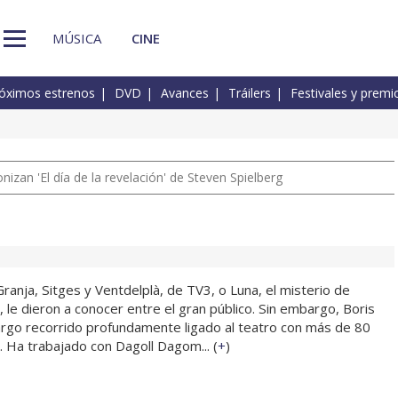
MÚSICA
CINE
óximos estrenos
DVD
Avances
Tráilers
Festivales y premi
izan 'El día de la revelación' de Steven Spielberg
anja, Sitges y Ventdelplà, de TV3, o Luna, el misterio de
 le dieron a conocer entre el gran público. Sin embargo, Boris
largo recorrido profundamente ligado al teatro con más de 80
. Ha trabajado con Dagoll Dagom... (
+
)