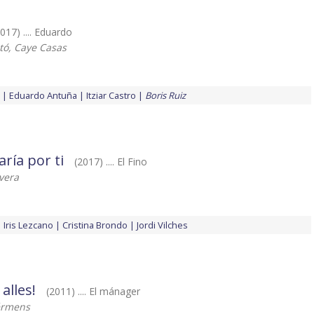
2017) .... Eduardo
ntó, Caye Casas
Eduardo Antuña
Itziar Castro
Boris Ruiz
ría por ti
(2017) .... El Fino
vera
Iris Lezcano
Cristina Brondo
Jordi Vilches
alles!
(2011) .... El mánager
érmens