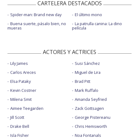
CARTELERA DESTACADOS
Spider-man: Brand new day
El último mono
Buena suerte, pásalo bien, no
La patrulla canina: La dino
mueras
película
ACTORES Y ACTRICES
Lily James
Susi Sánchez
Carlos Areces
Miguel de Lira
Elsa Pataky
Brad Pitt
Kevin Costner
Mark Ruffalo
Milena Smit
Amanda Seyfried
Aimee Teegarden
Zack Gottsagen
Jill Scott
George Pistereanu
Drake Bell
Chris Hemsworth
Isla Fisher
Noa Fontanals