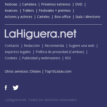
Noticias
Cartelera
Próximos estrenos
DVD
Avances
Tráilers
Festivales + premios
Actores y actrices
Carteles
Box-office
Guía / directorio
Contacto
Redacción
Recomienda
Sugiere una web
Aspectos legales
Política de privacidad
(
Cambiar
)
Cookies
Publicidad y webmasters
RSS
Otros servicios:
Chistes
|
Top10Listas.com
LaHiguera.net. Todos los derechos reservados